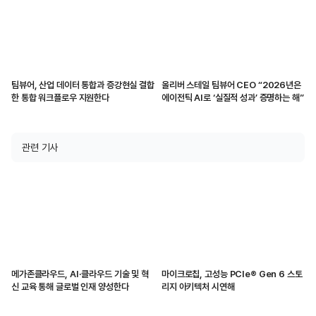
팀뷰어, 산업 데이터 통합과 증강현실 결합
올리버 스테일 팀뷰어 CEO “2026년은
한 통합 워크플로우 지원한다
에이전틱 AI로 ‘실질적 성과’ 증명하는 해”
관련 기사
메가존클라우드, AI·클라우드 기술 및 혁
마이크로칩, 고성능 PCIe® Gen 6 스토
신 교육 통해 글로벌 인재 양성한다
리지 아키텍처 시연해