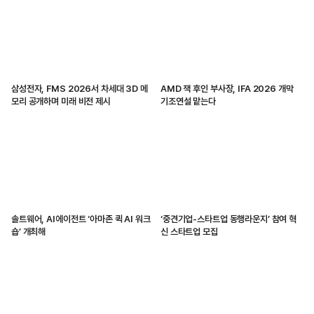
삼성전자, FMS 2026서 차세대 3D 메
AMD 잭 후인 부사장, IFA 2026 개막
모리 공개하며 미래 비전 제시
기조연설 맡는다
솔트웨어, AI에이전트 ‘아마존 퀵 AI 워크
‘중견기업-스타트업 동행라운지’ 참여 혁
숍’ 개최해
신 스타트업 모집