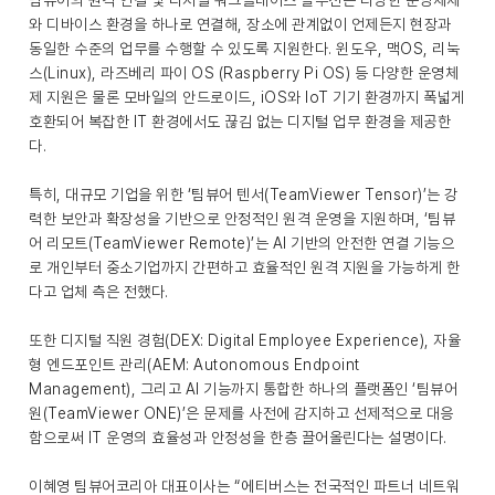
팀뷰어의 원격 연결 및 디지털 워크플레이스 솔루션은 다양한 운영체제
와 디바이스 환경을 하나로 연결해, 장소에 관계없이 언제든지 현장과
동일한 수준의 업무를 수행할 수 있도록 지원한다. 윈도우, 맥OS, 리눅
스(Linux), 라즈베리 파이 OS (Raspberry Pi OS) 등 다양한 운영체
제 지원은 물론 모바일의 안드로이드, iOS와 IoT 기기 환경까지 폭넓게
호환되어 복잡한 IT 환경에서도 끊김 없는 디지털 업무 환경을 제공한
다.
특히, 대규모 기업을 위한 ‘팀뷰어 텐서(TeamViewer Tensor)’는 강
력한 보안과 확장성을 기반으로 안정적인 원격 운영을 지원하며, ‘팀뷰
어 리모트(TeamViewer Remote)’는 AI 기반의 안전한 연결 기능으
로 개인부터 중소기업까지 간편하고 효율적인 원격 지원을 가능하게 한
다고 업체 측은 전했다.
또한 디지털 직원 경험(DEX: Digital Employee Experience), 자율
형 엔드포인트 관리(AEM: Autonomous Endpoint
Management), 그리고 AI 기능까지 통합한 하나의 플랫폼인 ‘팀뷰어
원(TeamViewer ONE)’은 문제를 사전에 감지하고 선제적으로 대응
함으로써 IT 운영의 효율성과 안정성을 한층 끌어올린다는 설명이다.
이혜영 팀뷰어코리아 대표이사는 “에티버스는 전국적인 파트너 네트워