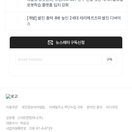
로봇학습 플랫폼 입지 강화
[개발] 발진 출력 4배 높인 2세대 테라헤르츠파 발진 디바이
스
뉴스레터 구독신청
구독
이용약관
개인정보처리방침
이메일주소 무단수집 거부
온라인 문의
미디어킷
상호명 : 스마트앤컴퍼니(주)
대표이사 : 박성규
사업자등록번호 : 108-81-64739