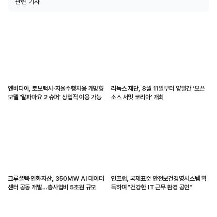
관련 기사
엔비디아, 로보택시·자율주행차용 개방형
리눅스 재단, 8월 11일부터 양일간 ‘오픈
모델 ‘알파마요 2 슈퍼’ 상업적 이용 가능
소스 서밋 코리아’ 개최
크루셜텍·인화자산, 350MW AI 데이터
인프랩, 국제표준 안전보건경영시스템 획
센터 공동 개발…총사업비 5조원 규모
득하며 "건강한 IT 근무 환경 공인"