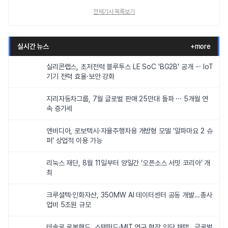
전체기사 목록보기
실시간 뉴스
+more
실리콘랩스, 초저전력 블루투스 LE SoC 'BG2B' 공개 ··· IoT
기기 전력 효율·보안 강화
지리자동차그룹, 7월 글로벌 판매 25만대 돌파 ··· 5개월 연
속 증가세
엔비디아, 로보택시·자율주행차용 개방형 모델 ‘알파마요 2 슈
퍼’ 상업적 이용 가능
리눅스 재단, 8월 11일부터 양일간 ‘오픈소스 서밋 코리아’ 개
최
크루셜텍·인화자산, 350MW AI 데이터센터 공동 개발…총사
업비 5조원 규모
테솔로 로봇핸드, 스탠퍼드·MIT 연구 현장 잇단 채택…글로벌