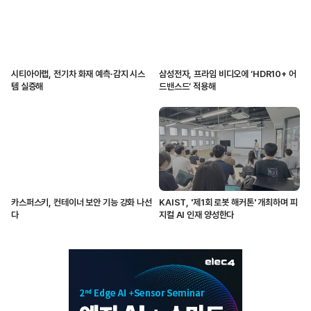
시티아이랩, 전기차 화재 예측·감지 시스
삼성전자, 프라임 비디오에 ‘HDR10+ 어
템 실증해
드밴스드’ 적용해
카스퍼스키, 컨테이너 보안 기능 강화 나선
KAIST, '제1회 로봇 해커톤' 개최하며 피
다
지컬 AI 인재 양성한다