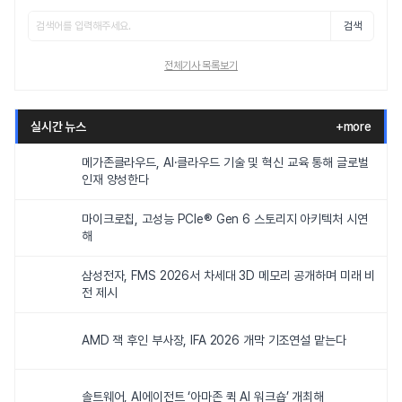
검색
전체기사 목록보기
실시간 뉴스
+more
메가존클라우드, AI·클라우드 기술 및 혁신 교육 통해 글로벌
인재 양성한다
마이크로칩, 고성능 PCIe® Gen 6 스토리지 아키텍처 시연
해
삼성전자, FMS 2026서 차세대 3D 메모리 공개하며 미래 비
전 제시
AMD 잭 후인 부사장, IFA 2026 개막 기조연설 맡는다
솔트웨어, AI에이전트 ‘아마존 퀵 AI 워크숍’ 개최해