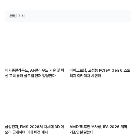
관련 기사
메가존클라우드, AI·클라우드 기술 및 혁
마이크로칩, 고성능 PCIe® Gen 6 스토
신 교육 통해 글로벌 인재 양성한다
리지 아키텍처 시연해
삼성전자, FMS 2026서 차세대 3D 메
AMD 잭 후인 부사장, IFA 2026 개막
모리 공개하며 미래 비전 제시
기조연설 맡는다