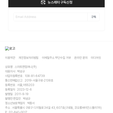
뉴스레터 구독신청
구독
이용약관
개인정보처리방침
이메일주소 무단수집 거부
온라인 문의
미디어킷
상호명 : 스마트앤컴퍼니(주)
대표이사 : 박성규
사업자등록번호 : 108-81-64739
통신판매업신고 : 2019-서울구로-2138호
등록번호 : 서울,아55203
등록일자 : 2023-12-6
발행일 : 2011-9-19
발행인·편집인 : 박성규
청소년보호책임자 : 박종서
주소 : 서울특별시 구로구 디지털로 34길 43, 607호(구로동, 코오롱싸이언스밸리1차)
P : 02-841-0017