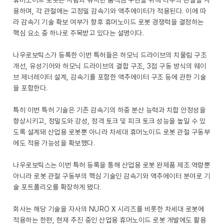
휴머노이드 로봇은 사람과 유사한 움직임 구현을 위해 다수의 관절을 사
용하며, 각 관절에는 고정밀 감속기와 액추에이터가 적용된다. 이에 따
라 감속기 기술 확보 여부가 향후 휴머노이드 로봇 경쟁력을 결정하는
핵심 요소 중 하나로 주목받고 있다는 설명이다.
나우로보틱스가 등록한 이번 특허들은 하모닉 드라이브의 치물림 구조
개선, 유성기어와 하모닉 드라이브의 결합 구조, 3점 구동 방식의 웨이
브 제너레이터 설계, 감속기를 포함한 액추에이터 구조 등에 관한 기술
을 포함한다.
특히 이번 특허 기술은 기존 감속기의 하중 분산 능력과 치합 안정성을
향상시키고, 정밀도와 강성, 정격 토크 및 피크 토크 성능을 높일 수 있
도록 설계돼 산업용 로봇뿐 아니라 차세대 휴머노이드 로봇 관절 구동부
에도 적용 가능성을 확보했다.
나우로보틱스는 이번 특허 등록을 통해 산업용 로봇 완제품 제조 역량뿐
아니라 로봇 관절 구동부의 핵심 기술인 감속기와 액추에이터 분야로 기
술 포트폴리오를 확장하게 됐다.
회사는 해당 기술을 자사의 NURO X 시리즈를 비롯한 차세대 로봇에
적용하는 한편, 현재 추진 중인 산업용 휴머노이드 로봇 개발에도 활용