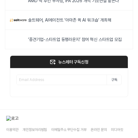
AMD 잭 후인 부사장, IFA 2026 개막 기조연설 맡는다
솔트웨어, AI에이전트 ‘아마존 퀵 AI 워크숍’ 개최해
‘중견기업-스타트업 동행라운지’ 참여 혁신 스타트업 모집
뉴스레터 구독신청
구독
이용약관
개인정보처리방침
이메일주소 무단수집 거부
온라인 문의
미디어킷