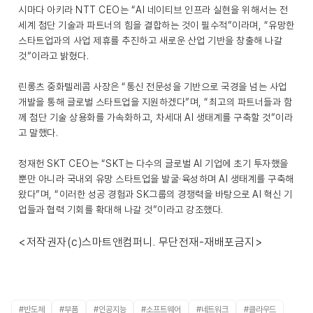
시마다 아키라 NTT CEO는 “AI 네이티브 인프라 실현을 위해서는 전
세계 첨단 기술과 파트너의 힘을 결합하는 것이 필수적”이라며, “유망한
스타트업과의 사업 제휴를 추진하고 새로운 산업 기반을 창출해 나갈
것”이라고 밝혔다.
린롱츠 중화텔레콤 사장은 “통신 전문성을 기반으로 국경을 넘는 사업
개발을 통해 글로벌 스타트업을 지원하겠다”며, “최고의 파트너들과 함
께 첨단 기술 상용화를 가속화하고, 차세대 AI 생태계를 구축할 것”이라
고 말했다.
정재헌 SKT CEO는 “SKT는 다수의 글로벌 AI 기업에 초기 투자했을
뿐만 아니라 국내외 유망 스타트업을 발굴·육성하며 AI 생태계를 구축해
왔다”며, “이러한 성공 경험과 SK그룹의 경쟁력을 바탕으로 AI 혁신 기
업들과 협력 기회를 확대해 나갈 것”이라고 강조했다.
<저작권자(c)스마트앤컴퍼니. 무단전재-재배포금지>
#반도체
#부품
#인공지능
#소프트웨어
#네트워크
#클라우드