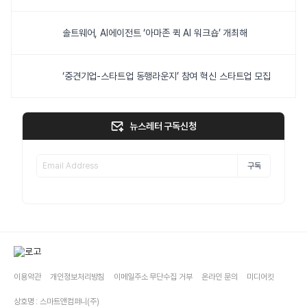
솔트웨어, AI에이전트 ‘아마존 퀵 AI 워크숍’ 개최해
‘중견기업-스타트업 동행라운지’ 참여 혁신 스타트업 모집
뉴스레터 구독신청
구독
이용약관
개인정보처리방침
이메일주소 무단수집 거부
온라인 문의
미디어킷
상호명 : 스마트앤컴퍼니(주)