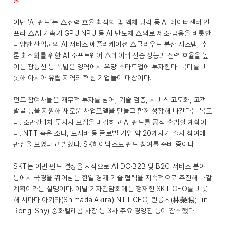
굴
이번 ‘AI 펀드’는 △전력 효율 최적화 및 액체 냉각 등 AI 데이터센터 인
프라 △AI 가속기·GPU·NPU 등 AI 반도체 △의료·제조·금융을 비롯한
다양한 산업군의 AI 서비스 애플리케이션 △클라우드 분산 시스템, 추
론 최적화를 위한 AI 소프트웨어 △데이터 전송 성능과 전력 효율을 높
이는 광통신 등 폭넓은 영역에서 유망 스타트업에 투자한다. 북미를 비
롯해 아시아·유럽 지역의 혁신 기업들이 대상이다.
펀드 참여사들은 재무적 투자를 넘어, 기술 검증, 서비스 고도화, 고객
발굴 등을 지원해 새로운 사업모델을 만들고 함께 성장해 나간다는 목표
다. 조만간 1차 투자사 모집을 마감하고 AI 펀드를 공식 출범할 계획이
다. NTT 측은 소니, 도시바 등 글로벌 기업 약 20개사가 출자 참여에
관심을 보였다고 밝혔다. SK하이닉스도 펀드 참여를 준비 중이다.
SKT는 이번 펀드 결성을 시작으로 AI DC·B2B 및 B2C 서비스 분야
등에서 국경을 뛰어넘는 한일 경제·기술 협력을 지속적으로 추진해 나갈
계획이라는 설명이다. 이날 기자간담회에는 정재헌 SKT CEO를 비롯
해 시마다 아키라(Shimada Akira) NTT CEO, 린롱츠(林榮賜; Lin
Rong-Shy) 중화텔레콤 사장 등 3사 주요 경영진 등이 참석했다.