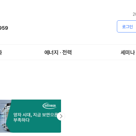
2
로그인
1959
화
에너지 · 전력
세미나