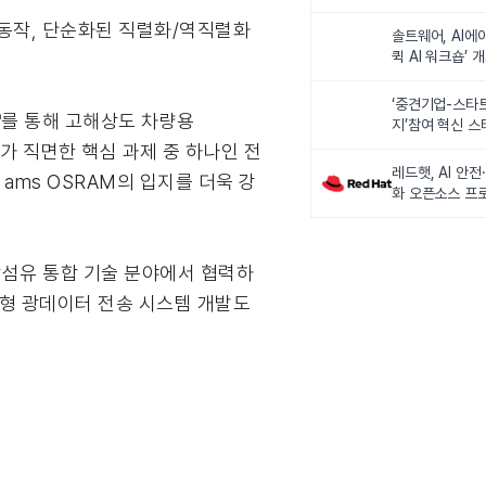
기반 동작, 단순화된 직렬화/역직렬화
솔트웨어, AI에
퀵 AI 워크숍’ 
‘중견기업-스타
OS™를 통해 고해상도 차량용
지’참여 혁신 
터가 직면한 핵심 과제 중 하나인 전
레드햇, AI 안
ams OSRAM의 입지를 더욱 강
화 오픈소스 프로
출범한다
광섬유 통합 기술 분야에서 협력하
합형 광데이터 전송 시스템 개발도