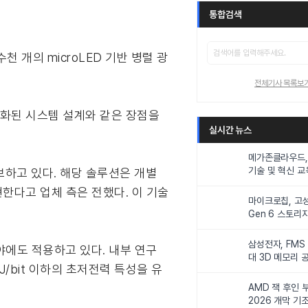
통합검색
수천 개의 microLED 기반 병렬 광
전체기사 목록보
단순화된 시스템 설계와 같은 장점을
실시간 뉴스
메가존클라우드, 
기술 및 혁신 교
확보하고 있다. 해당 솔루션은 개별
인재 양성한다
현한다고 업체 측은 전했다. 이 기술
마이크로칩, 고성
Gen 6 스토리
연해
삼성전자, FMS
 분야에도 적용하고 있다. 내부 연구
대 3D 메모리 
pJ/bit 이하의 초저전력 특성을 유
비전 제시
AMD 잭 후인 부
2026 개막 기