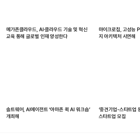
메가존클라우드, AI·클라우드 기술 및 혁신
마이크로칩, 고성능 PC
교육 통해 글로벌 인재 양성한다
지 아키텍처 시연해
솔트웨어, AI에이전트 ‘아마존 퀵 AI 워크숍’
‘중견기업-스타트업 
개최해
스타트업 모집