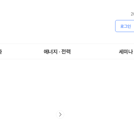
2
로그인
화
에너지 · 전력
세미나