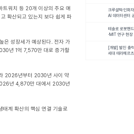
최
마트워치 등 20개 이상의 주요 애
크루셜텍·인화자
AI 데이터센터 
고 확산되고 있는지 보다 쉽게 파
사업비 5조원 
테솔로 로봇핸드
·MIT 연구 현
로벌 로봇학습 
후 높은 성장세가 예상된다. 전자 가
화
[개발] 발진 출력
0년 1억 7,570만 대로 증가할
세대 테라헤르츠
이스
 2026년부터 2030년 사이 약
26년 4,870만 대에서 2030년
 생태계 확산의 핵심 연결 기술로