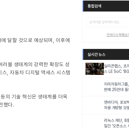
통합검색
전체기사 목록보
대에 달할 것으로 예상되며, 이후에
실시간 뉴스
웨어러블 생태계의 강력한 확장도 성
실리콘랩스, 초
스 LE SoC 'BG
바이스, 자동차 디지털 액세스 시스템
IoT 기기 전력
지리자동차그룹,
판매 25만대 돌파
속 증가세
g) 등의 기술 혁신은 생태계를 더욱
엔비디아, 로보
전했다.
차용 개방형 모델
슈퍼’ 상업적 이
리눅스 재단, 8
일간 ‘오픈소스 