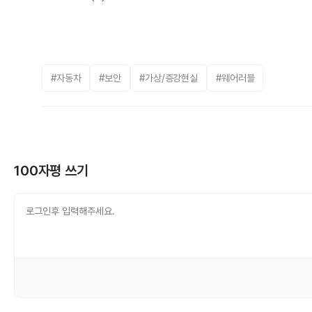
#자동차
#보안
#가상/증강현실
#웨어러블
100자평 쓰기