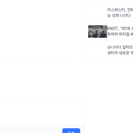
카스퍼스키, 컨
능 강화 나선다
KAIST, '제1회
최하며 피지컬 A
다
슈나이더 일렉트릭
센터의 새로운 병