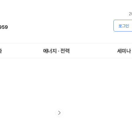
2
로그인
1959
화
에너지 · 전력
세미나