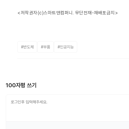
<저작권자(c)스마트앤컴퍼니. 무단전재-재배포금지>
#반도체
#부품
#인공지능
100자평 쓰기