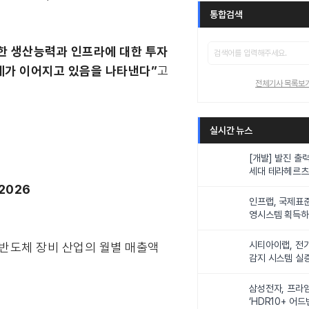
통합검색
요한 생산능력과 인프라에 대한 투자
장세가 이어지고 있음을 나타낸다”
고
전체기사 목록보
실시간 뉴스
[개발] 발진 출력
세대 테라헤르츠
이스
2026
인프랩, 국제표
영시스템 획득하며
근무 환경 공인"
시티아이랩, 전기
 반도체 장비 산업의 월별 매출액
감지 시스템 실
삼성전자, 프라
‘HDR10+ 어