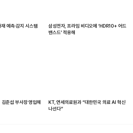
화재 예측·감지 시스템
삼성전자, 프라임 비디오에 ‘HDR10+ 어드
밴스드’ 적용해
주역 김준섭 부사장 영입해
KT, 연세의료원과 “대한민국 의료 AI 혁신
나선다”