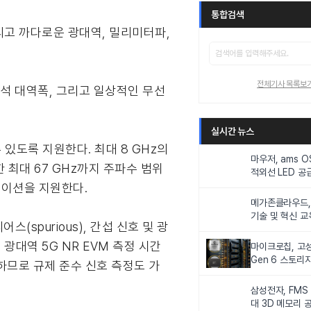
통합검색
, 그리고 까다로운 광대역, 밀리미터파,
전체기사 목록보
 분석 대역폭, 그리고 일상적인 무선
실시간 뉴스
 있도록 지원한다. 최대 8 GHz의
마우저, ams 
최대 67 GHz까지 주파수 범위
적외선 LED 공급
니터링 및 탑승
케이션을 지원한다.
메가존클라우드, 
기술 및 혁신 교
(spurious), 간섭 신호 및 광
인재 양성한다
광대역 5G NR EVM 측정 시간
마이크로칩, 고성
Gen 6 스토리
하므로 규제 준수 신호 측정도 가
연해
삼성전자, FMS
대 3D 메모리 