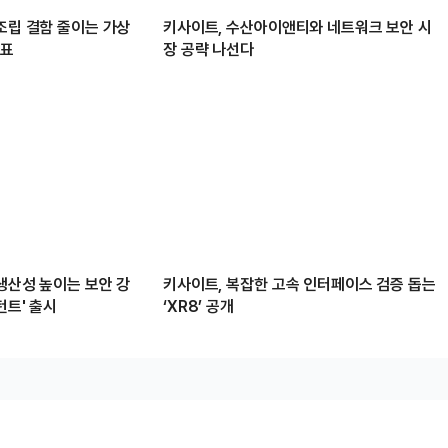
조립 결함 줄이는 가상
키사이트, 수산아이앤티와 네트워크 보안 시
발표
장 공략 나선다
생산성 높이는 보안 강
키사이트, 복잡한 고속 인터페이스 검증 돕는
턴트' 출시
‘XR8’ 공개