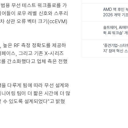
비전 제시
 및 범용 무선 테스트 워크플로를 가
AMD 잭 후인 부
엔지니어들이 로우 레벨 신호와 스푸리
2026 개막 기
차 상관 오류 벡터 크기(ccEVM)
솔트웨어, AI에
퀵 AI 워크숍’ 
, 높은 RF 측정 정확도를 제공하
‘중견기업-스타
지’ 참여 혁신 
터페이스, 그리고 기존 X-시리즈
로를 간소화했다고 업체 측은 전했
경을 다루게 됨에 따라 무선 설계와
엔지니어링 팀이 더 짧은 시간에 더 많
갈 수 있도록 설계되었다"고 밝혔