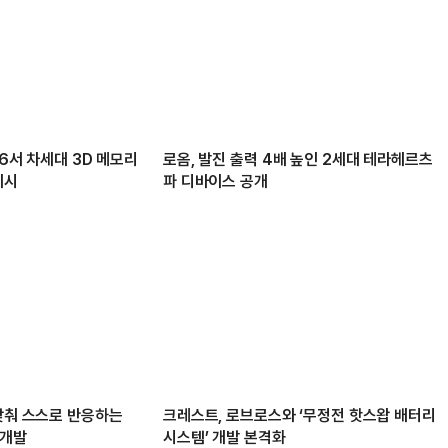
26서 차세대 3D 메모리
로옴, 발진 출력 4배 높인 2세대 테라헤르츠
제시
파 디바이스 공개
 맞춰 스스로 반응하는
크레스트, 로브로스와 ‘무정전 핫스왑 배터리
 개발
시스템’ 개발 본격화