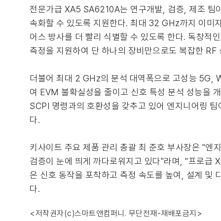
전문가급 XA5 SA6210A는 연구개발, 검증, 제조 팀
속화할 수 있도록 지원한다. 최대 32 GHz까지 이미지
어스 방사를 더 빨리 식별할 수 있도록 한다. 독창적인 
측정을 지원하여 단 하나의 장비만으로도 복잡한 RF 
더불어 최대 2 GHz의 분석 대역폭으로 고성능 5G,
여 EVM 불확실성을 줄이고 신호 특성 분석 성능을 
SCPI 명령과의 호환성을 갖추고 있어 엔지니어링 팀
다.
키사이트 주요 제품 관리 총괄 최 준호 부사장은 "엔지
검증이 눈에 띄게 까다로워지고 있다"라며, "프로급 XA
은 신호 동작을 포착하고 측정 속도를 높여, 설계 및
다.
<저작권자(c)스마트앤컴퍼니. 무단전재-재배포금지>