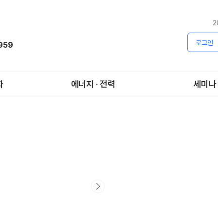
2
로그인
1959
화
에너지 · 전력
세미나