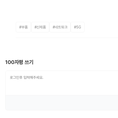
#부품
#신제품
#네트워크
#5G
100자평 쓰기