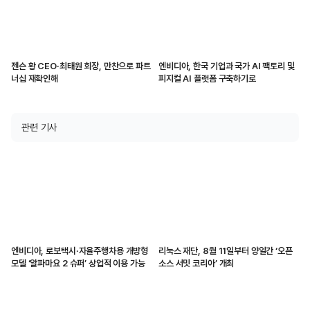
젠슨 황 CEO·최태원 회장, 만찬으로 파트
엔비디아, 한국 기업과 국가 AI 팩토리 및
너십 재확인해
피지컬 AI 플랫폼 구축하기로
관련 기사
엔비디아, 로보택시·자율주행차용 개방형
리눅스 재단, 8월 11일부터 양일간 ‘오픈
모델 ‘알파마요 2 슈퍼’ 상업적 이용 가능
소스 서밋 코리아’ 개최