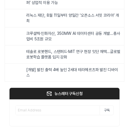
퍼’ 상업적 이용 가능
리눅스 재단, 8월 11일부터 양일간 ‘오픈소스 서밋 코리아’ 개
최
크루셜텍·인화자산, 350MW AI 데이터센터 공동 개발…총사
업비 5조원 규모
테솔로 로봇핸드, 스탠퍼드·MIT 연구 현장 잇단 채택…글로벌
로봇학습 플랫폼 입지 강화
[개발] 발진 출력 4배 높인 2세대 테라헤르츠파 발진 디바이
스
뉴스레터 구독신청
구독