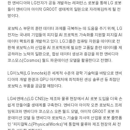
한 엔비디아와 LG전자가 공동 개발하는 레퍼런스 로봇을 통해 LG 로봇
들이 엔비디아 아이작 GR00T 생태계의 일원으로 자리매김하게 될 전
망이다.
로보틱스 부문의 훈련 데이터 과제를 극복하는 데 도움을 주기 위해, LG
전자는 국내외 기업들의 피지컬 AI 프로젝트 가속화를 지원할 피지컬 AI
데이터 팩토리를 개발하고 있다. LG그룹은 컴퓨팅 자원을 데이터로 전
환해 로보틱스와 산업용 AI 프로젝트에 필요한 고품질 훈련 데이터를 제
공하려는 노력의 일환으로, 합성 데이터 생성과 증강을 위한 엔비디아
코스모스(Cosmos) 월드 파운데이션 모델을 활용한다고 전했다.
LG이노텍(LG Innotek)은 세계적 수준의 광학 기술력을 바탕으로 엔비
디아의 개발 환경과 GPU 아키텍처에 최적화된 센싱 솔루션 등 최첨단
로보틱스 부품을 공급할 예정이다.
LG씨엔에스(LG CNS)는 제조와 물류 현장에서 AI 로봇 도입을 더욱 손
쉽게 만들어줄 생태계를 구축한다. 엔비디아 아이작 오픈 로보틱스 프레
임워크와 엔비디아 코스모스 오픈 월드 모델, 아이작 GR00T 로봇 파
운데이션 모델 등 엔비디아 로보틱스 기술을 자사의 산업용 로봇 플랫폼
인 ‘피지컬웍스(PhysicalWorks)’에 통합해 물류와 제조 현장의 AI 전