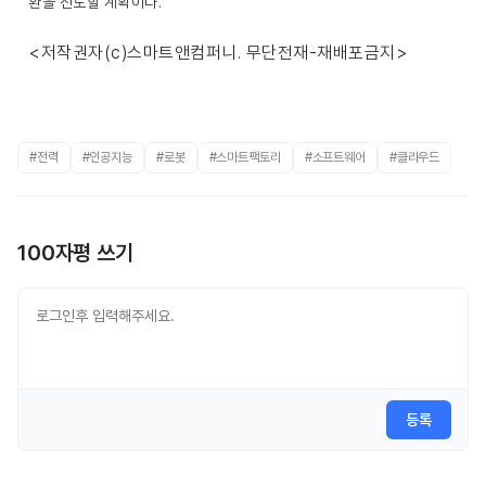
환을 선도할 계획이다.
<저작권자(c)스마트앤컴퍼니. 무단전재-재배포금지>
#전력
#인공지능
#로봇
#스마트팩토리
#소프트웨어
#클라우드
100자평 쓰기
등록