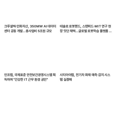
크루셜텍·인화자산, 350MW AI 데이터
테솔로 로봇핸드, 스탠퍼드·MIT 연구 현
센터 공동 개발…총사업비 5조원 규모
장 잇단 채택…글로벌 로봇학습 플랫폼 입
지 강화
인프랩, 국제표준 안전보건경영시스템 획
시티아이랩, 전기차 화재 예측·감지 시스
득하며 "건강한 IT 근무 환경 공인"
템 실증해