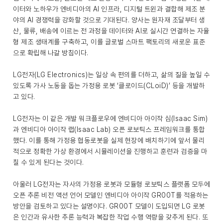
이터와 노하우가 엔비디아의 AI 인프라, 디지털 트윈과 결합해 제조 분
야의 AI 경쟁력을 강화할 것으로 기대된다. 양사는 원자재 조달부터 생
산, 물류, 배송에 이르는 전 과정을 데이터와 AI로 실시간 연결하는 자율
형 제조 생태계를 구축하고, 이를 글로벌 스마트 팩토리의 새로운 표준
으로 확립해 나갈 방침이다.
LG전자(LG Electronics)는 일상 속 편의를 더하고, 삶의 질을 높일 수
있도록 가사 노동을 돕는 가정용 로봇 ‘클로이드(CLoiD)’ 등을 개발하
고 있다.
LG전자는 이 같은 개발 워크플로우에 엔비디아 아이작 심(Isaac Sim)
과 엔비디아 아이작 랩(Isaac Lab) 오픈 로보틱스 프레임워크를 통합
했다. 이를 통해 가정용 협동로봇을 실제 현장에 배치하기에 앞서 물리
적으로 정확한 가상 환경에서 시뮬레이션을 진행하고 훈련과 검증을 마
칠 수 있게 된다는 것이다.
아울러 LG전자는 자사의 가정용 로봇과 모듈형 로보틱스 플랫폼 모두에
오픈 추론 비전 액션 언어 모델인 엔비디아 아이작 GR00T를 적용하는
방안을 검토하고 있다는 설명이다. GR00T 모델이 도입되면 LG 로봇
은 인간과 유사한 추론 능력과 복잡한 작업 수행 역량을 갖추게 된다. 또