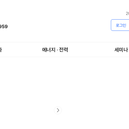
2
로그인
1959
화
에너지 · 전력
세미나