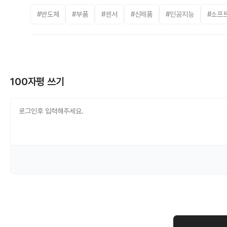
#반도체
#부품
#센서
#신제품
#인공지능
#소프
100자평 쓰기