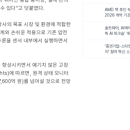
비전 제시
수 있다”고 덧붙였다.
AMD 잭 후인 부
2026 개막 기
S는 당사의 목표 시장 및 환경에 적합한
솔트웨어, AI에
설계와 손쉬운 적용으로 기존 압전
퀵 AI 워크숍’ 
I 추론을 센서 내부에서 실행하면서
‘중견기업-스타
지’ 참여 혁신 
을 향상시키면서 예기치 않은 고장
hts)에 따르면, 원격 상태 모니터
,600억 원)를 넘어설 것으로 전망