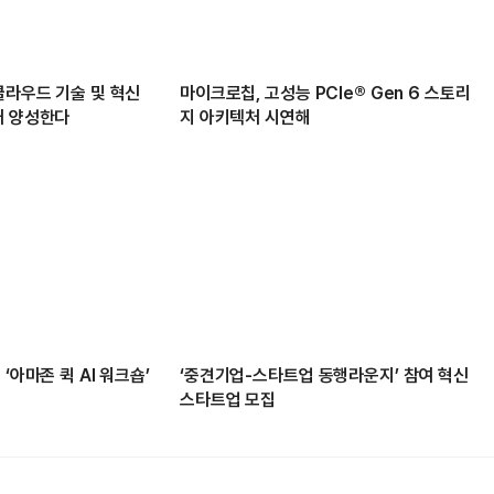
클라우드 기술 및 혁신
마이크로칩, 고성능 PCIe® Gen 6 스토리
재 양성한다
지 아키텍처 시연해
‘아마존 퀵 AI 워크숍’
‘중견기업-스타트업 동행라운지’ 참여 혁신
스타트업 모집