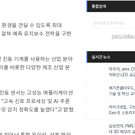
통합검색
 환경을 견딜 수 있도록 최대
에 걸쳐 예측 유지보수 전략을 구현
전체기사 목록보
실시간 뉴스
및 진동 기계를 사용하는 산업 분야
차를 비롯한 다양한 제조 산업 분
마우저, ams 
적외선 LED 공급
니터링 및 탑승
메가존클라우드, 
MS 진동 센서는 고성능 애플리케이션
기술 및 혁신 교
인재 양성한다
“고속 신호 프로세싱 및 AI 추론
마이크로칩, 고성
마모 감지 정확도를 높였다”고 밝혔
Gen 6 스토리
연해
삼성전자, FMS
대 3D 메모리 
 뛰어난 통합 용이성, 설계 편의