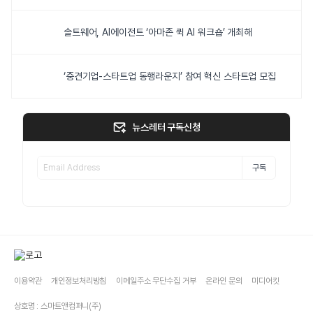
솔트웨어, AI에이전트 ‘아마존 퀵 AI 워크숍’ 개최해
‘중견기업-스타트업 동행라운지’ 참여 혁신 스타트업 모집
뉴스레터 구독신청
구독
이용약관
개인정보처리방침
이메일주소 무단수집 거부
온라인 문의
미디어킷
상호명 : 스마트앤컴퍼니(주)