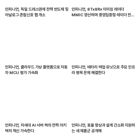
인피니언, 독일 드레스덴에 전력 반도체 및
인피니언, 8Tx8Rx 이미징 레이더
아날로그·혼합신호 팹 개소
MMIC 양산하며 중앙집중형 레이더 전환
가속화해
인피니언, 클라우드 가상 플랫폼으로 자동
인피니언, 배터리 백업 유닛으로 주요 인프
차 MCU 평가 가속화
라 병목 문제 해결한다
인피니언, 차세대 AI 서버 랙의 전력 아키
인피니언, 효율 향상과 설계 간소화 지원하
텍처 혁신 가속한다
는 새 제품군 공개해