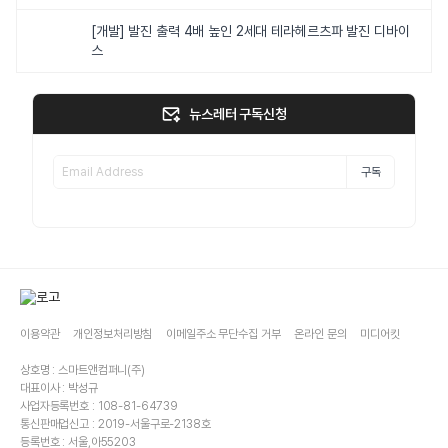
[개발] 발진 출력 4배 높인 2세대 테라헤르츠파 발진 디바이
스
뉴스레터 구독신청
구독
이용약관
개인정보처리방침
이메일주소 무단수집 거부
온라인 문의
미디어킷
상호명 : 스마트앤컴퍼니(주)
대표이사 : 박성규
사업자등록번호 : 108-81-64739
통신판매업신고 : 2019-서울구로-2138호
등록번호 : 서울,아55203