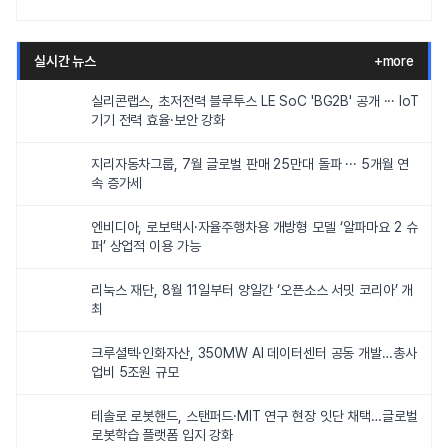
실시간 뉴스
+more
실리콘랩스, 초저전력 블루투스 LE SoC 'BG2B' 공개 ··· IoT
기기 전력 효율·보안 강화
지리자동차그룹, 7월 글로벌 판매 25만대 돌파 ··· 5개월 연
속 증가세
엔비디아, 로보택시·자율주행차용 개방형 모델 ‘알파마요 2 슈
퍼’ 상업적 이용 가능
리눅스 재단, 8월 11일부터 양일간 ‘오픈소스 서밋 코리아’ 개
최
크루셜텍·인화자산, 350MW AI 데이터센터 공동 개발…총사
업비 5조원 규모
테솔로 로봇핸드, 스탠퍼드·MIT 연구 현장 잇단 채택…글로벌
로봇학습 플랫폼 입지 강화