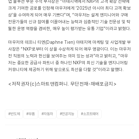
업 솔루션 부문 수석 부사장은 “아태지역에서 NXP의 고객 확장 전략에
크게 기여한 공로를 인정해 마우저에게 ‘2025년 아시아 최다 고객 확보
상’을 수여하게 되어 매우 기쁘다”며, “마우저는 설계 엔지니어와 구매
전문가들의 신규 참여를 이끌어내는 능력과 심층적인 기술 전문성 및 탁
월한 운영 역량을 겸비한, 매우 높이 평가받는 유통 기업”이라고 밝혔다.
마우저의 데프니 티엔(Daphne Tien) 아태지역 마케팅 및 사업개발 부
사장은 “NXP로부터 이 상을 수상하게 되어 매우 영광이다. 이는 마우저
전 직원의 노력과 헌신을 보여주는 의미 있는 성과”라고 밝히고, “마우
저는 중요한 공급사 파트너 중 하나인 NXP의 최신 기술을 엔지니어링
커뮤니티에 제공하기 위해 앞으로도 최선을 다할 것”이라고 말했다.
<저작권자(c)스마트앤컴퍼니. 무단전재-재배포금지>
#반도체
#부품
#자동차
#인공지능
#소프트웨어