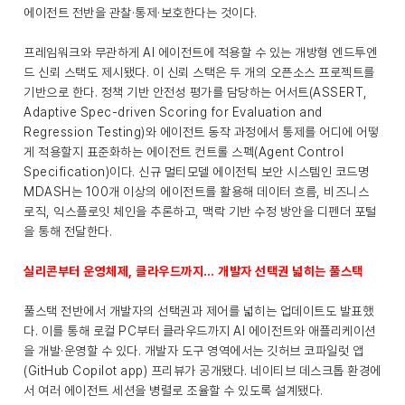
에이전트 전반을 관찰·통제·보호한다는 것이다.
프레임워크와 무관하게 AI 에이전트에 적용할 수 있는 개방형 엔드투엔
드 신뢰 스택도 제시됐다. 이 신뢰 스택은 두 개의 오픈소스 프로젝트를
기반으로 한다. 정책 기반 안전성 평가를 담당하는 어서트(ASSERT,
Adaptive Spec-driven Scoring for Evaluation and
Regression Testing)와 에이전트 동작 과정에서 통제를 어디에 어떻
게 적용할지 표준화하는 에이전트 컨트롤 스펙(Agent Control
Specification)이다. 신규 멀티모델 에이전틱 보안 시스템인 코드명
MDASH는 100개 이상의 에이전트를 활용해 데이터 흐름, 비즈니스
로직, 익스플로잇 체인을 추론하고, 맥락 기반 수정 방안을 디펜더 포털
을 통해 전달한다.
실리콘부터 운영체제, 클라우드까지… 개발자 선택권 넓히는 풀스택
풀스택 전반에서 개발자의 선택권과 제어를 넓히는 업데이트도 발표했
다. 이를 통해 로컬 PC부터 클라우드까지 AI 에이전트와 애플리케이션
을 개발·운영할 수 있다. 개발자 도구 영역에서는 깃허브 코파일럿 앱
(GitHub Copilot app) 프리뷰가 공개됐다. 네이티브 데스크톱 환경에
서 여러 에이전트 세션을 병렬로 조율할 수 있도록 설계됐다.