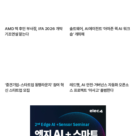
AMD 잭 후인 부사장, IFA 2026 개막
솔트웨어, AI에이전트 ‘아마존 퀵 AI 워크
기조연설 맡는다
숍’ 개최해
‘중견기업-스타트업 동행라운지’ 참여 혁
레드햇, AI 안전·거버넌스 자동화 오픈소
신 스타트업 모집
스 프로젝트 ‘아사고’ 출범한다