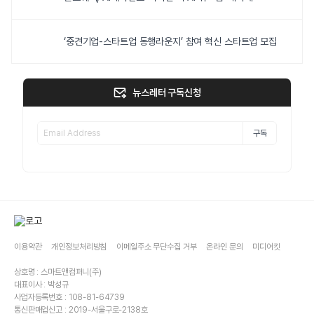
‘중견기업-스타트업 동행라운지’ 참여 혁신 스타트업 모집
뉴스레터 구독신청
구독
이용약관
개인정보처리방침
이메일주소 무단수집 거부
온라인 문의
미디어킷
상호명 : 스마트앤컴퍼니(주)
대표이사 : 박성규
사업자등록번호 : 108-81-64739
통신판매업신고 : 2019-서울구로-2138호