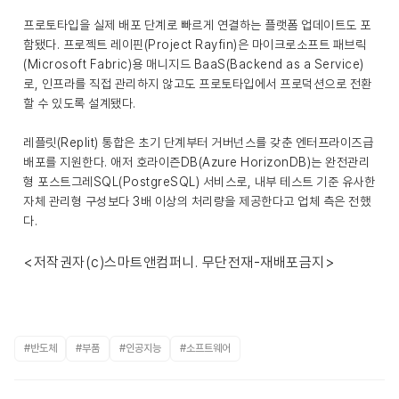
프로토타입을 실제 배포 단계로 빠르게 연결하는 플랫폼 업데이트도 포
함됐다. 프로젝트 레이핀(Project Rayfin)은 마이크로소프트 패브릭
(Microsoft Fabric)용 매니지드 BaaS(Backend as a Service)
로, 인프라를 직접 관리하지 않고도 프로토타입에서 프로덕션으로 전환
할 수 있도록 설계됐다.
레플릿(Replit) 통합은 초기 단계부터 거버넌스를 갖춘 엔터프라이즈급
배포를 지원한다. 애저 호라이즌DB(Azure HorizonDB)는 완전관리
형 포스트그레SQL(PostgreSQL) 서비스로, 내부 테스트 기준 유사한
자체 관리형 구성보다 3배 이상의 처리량을 제공한다고 업체 측은 전했
다.
<저작권자(c)스마트앤컴퍼니. 무단전재-재배포금지>
#반도체
#부품
#인공지능
#소프트웨어