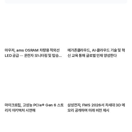
마우저, ams OSRAM 차량용 적외선
메가존클라우드, AI·클라우드 기술 및 혁
LED 공급 ··· 운전자 모니터링 및 탑승자
신 교육 통해 글로벌 인재 양성한다
감지 지원
마이크로칩, 고성능 PCIe® Gen 6 스토
삼성전자, FMS 2026서 차세대 3D 메
리지 아키텍처 시연해
모리 공개하며 미래 비전 제시