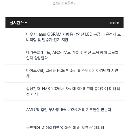
전체기사 목록보기
실시간 뉴스
+more
마우저, ams OSRAM 차량용 적외선 LED 공급 ··· 운전자 모
니터링 및 탑승자 감지 지원
메가존클라우드, AI·클라우드 기술 및 혁신 교육 통해 글로벌
인재 양성한다
마이크로칩, 고성능 PCIe® Gen 6 스토리지 아키텍처 시연
해
삼성전자, FMS 2026서 차세대 3D 메모리 공개하며 미래 비
전 제시
AMD 잭 후인 부사장, IFA 2026 개막 기조연설 맡는다
솔트웨어, AI에이전트 ‘아마존 퀵 AI 워크숍’ 개최해