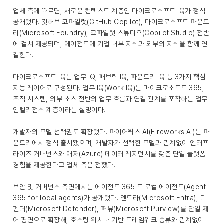
업체 측에 따르면, 새로운 컨텍스트 계층인 마이크로소프트 IQ가 정식
공개됐다. 깃허브 코파일럿(GitHub Copilot), 마이크로소프트 파운드
리(Microsoft Foundry), 코파일럿 스튜디오(Copilot Studio) 전반
에 걸쳐 제공되며, 에이전트에 기업 내부 지식과 외부의 지식을 함께 연
결한다.
마이크로소프트 IQ는 업무 IQ, 패브릭 IQ, 파운드리 IQ 등 3가지 핵심
지능 레이어로 구성된다. 업무 IQ(Work IQ)는 마이크로소프트 365,
조직 시스템, 외부 소스 전반의 업무 흐름과 연결 관계를 포착하는 업무
인텔리전스 계층이라는 설명이다.
개발자의 모델 선택권도 확장됐다. 파이어웍스 AI(Fireworks AI)는 파
운드리에서 정식 출시됐으며, 개발자가 선택한 모델과 관계없이 엔터프
라이즈 거버넌스와 애저(Azure) 데이터 레지던시를 갖춘 단일 플랫폼
경험을 제공한다고 업체 측은 전했다.
보안 및 거버넌스 측면에서는 에이전트 365 포 로컬 에이전트(Agent
365 for local agents)가 공개됐다. 엔트라(Microsoft Entra), 디
펜더(Microsoft Defender), 퍼뷰(Microsoft Purview)를 단일 제
어 평면으로 확장해, 호스팅 위치나 기반 프레임워크 종류와 관계없이