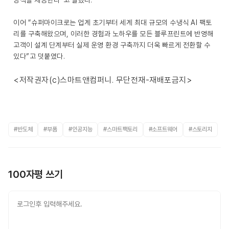
방식을 제공한다”고 말했다.
이어 “슈퍼마이크로는 업계 초기부터 세계 최대 규모의 수냉식 AI 팩토
리를 구축해왔으며, 이러한 경험과 노하우를 모든 블루프린트에 반영해
고객이 설계 단계부터 실제 운영 환경 구축까지 더욱 빠르게 전환할 수
있다”고 덧붙였다.
<저작권자(c)스마트앤컴퍼니. 무단전재-재배포금지>
#반도체
#부품
#인공지능
#스마트팩토리
#소프트웨어
#스토리지
100자평 쓰기