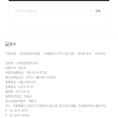
구독
이용약관
개인정보처리방침
이메일주소 무단수집 거부
온라인 문의
미디어킷
상호명 : 스마트앤컴퍼니(주)
대표이사 : 박성규
사업자등록번호 : 108-81-64739
통신판매업신고 : 2019-서울구로-2138호
등록번호 : 서울,아55203
등록일자 : 2023-12-6
발행일 : 2011-9-19
발행인·편집인 : 박성규
청소년보호책임자 : 박종서
주소 : 서울특별시 구로구 디지털로 34길 43, 607호(구로동, 코오롱싸이언스밸리1차)
P : 02-841-0017
F : 02-841-0584