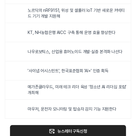
노르딕의 nRF9151, 위성 및 셀룰러 IoT 기반 새로운 커넥티
드 기기 개발 지원해
KT, NH농협은행 AICC 구축 통해 운영 효율 향상한다
나우로보틱스, 산업용 휴머노이드 개발·실증 본격화 나선다
'사이냅 어시스턴트', 한국표준협회 'AI+' 인증 획득
메가존클라우드, 미래 테크 리더 육성 ‘청소년 AI 리더십 포럼’
개최해
마우저, 운전자 모니터링 및 탑승자 감지 기능 지원한다
뉴스레터 구독신청