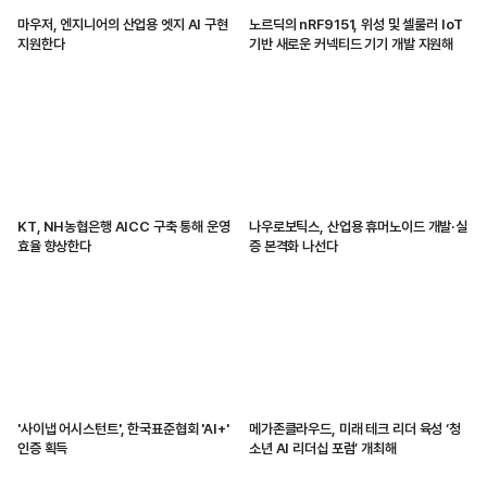
마우저, 엔지니어의 산업용 엣지 AI 구현
노르딕의 nRF9151, 위성 및 셀룰러 IoT
지원한다
기반 새로운 커넥티드 기기 개발 지원해
KT, NH농협은행 AICC 구축 통해 운영
나우로보틱스, 산업용 휴머노이드 개발·실
효율 향상한다
증 본격화 나선다
'사이냅 어시스턴트', 한국표준협회 'AI+'
메가존클라우드, 미래 테크 리더 육성 ‘청
인증 획득
소년 AI 리더십 포럼’ 개최해