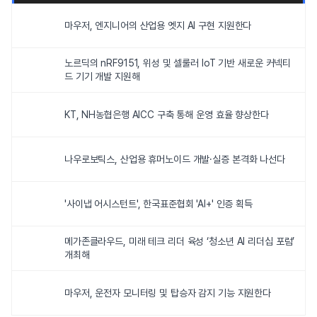
마우저, 엔지니어의 산업용 엣지 AI 구현 지원한다
노르딕의 nRF9151, 위성 및 셀룰러 IoT 기반 새로운 커넥티
드 기기 개발 지원해
KT, NH농협은행 AICC 구축 통해 운영 효율 향상한다
나우로보틱스, 산업용 휴머노이드 개발·실증 본격화 나선다
'사이냅 어시스턴트', 한국표준협회 'AI+' 인증 획득
메가존클라우드, 미래 테크 리더 육성 ‘청소년 AI 리더십 포럼’
개최해
마우저, 운전자 모니터링 및 탑승자 감지 기능 지원한다