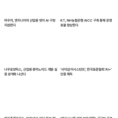
마우저, 엔지니어의 산업용 엣지 AI 구현
KT, NH농협은행 AICC 구축 통해 운영
지원한다
효율 향상한다
나우로보틱스, 산업용 휴머노이드 개발·실
'사이냅 어시스턴트', 한국표준협회 'AI+'
증 본격화 나선다
인증 획득