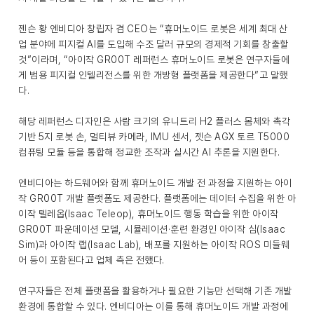
젠슨 황 엔비디아 창립자 겸 CEO는 “휴머노이드 로봇은 세계 최대 산
업 분야에 피지컬 AI를 도입해 수조 달러 규모의 경제적 기회를 창출할
것”이라며, “아이작 GR00T 레퍼런스 휴머노이드 로봇은 연구자들에
게 범용 피지컬 인텔리전스를 위한 개방형 플랫폼을 제공한다”고 말했
다.
해당 레퍼런스 디자인은 사람 크기의 유니트리 H2 플러스 몸체와 촉각
기반 5지 로봇 손, 멀티뷰 카메라, IMU 센서, 젯슨 AGX 토르 T5000
컴퓨팅 모듈 등을 통합해 정교한 조작과 실시간 AI 추론을 지원한다.
엔비디아는 하드웨어와 함께 휴머노이드 개발 전 과정을 지원하는 아이
작 GR00T 개발 플랫폼도 제공한다. 플랫폼에는 데이터 수집을 위한 아
이작 텔레옵(Isaac Teleop), 휴머노이드 행동 학습을 위한 아이작
GR00T 파운데이션 모델, 시뮬레이션·훈련 환경인 아이작 심(Isaac
Sim)과 아이작 랩(Isaac Lab), 배포를 지원하는 아이작 ROS 미들웨
어 등이 포함된다고 업체 측은 전했다.
연구자들은 전체 플랫폼을 활용하거나 필요한 기능만 선택해 기존 개발
환경에 통합할 수 있다. 엔비디아는 이를 통해 휴머노이드 개발 과정에