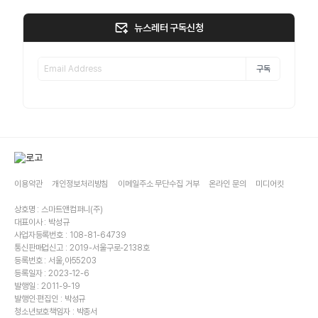
뉴스레터 구독신청
구독
이용약관
개인정보처리방침
이메일주소 무단수집 거부
온라인 문의
미디어킷
상호명 : 스마트앤컴퍼니(주)
대표이사 : 박성규
사업자등록번호 : 108-81-64739
통신판매업신고 : 2019-서울구로-2138호
등록번호 : 서울,아55203
등록일자 : 2023-12-6
발행일 : 2011-9-19
발행인·편집인 : 박성규
청소년보호책임자 : 박종서