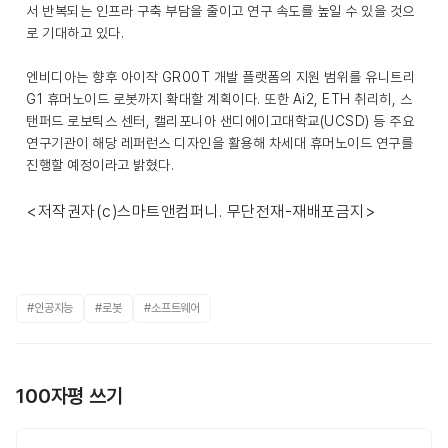
서 반복되는 인프라 구축 부담을 줄이고 연구 속도를 높일 수 있을 것으
로 기대하고 있다.
엔비디아는 향후 아이작 GR00T 개발 플랫폼의 지원 범위를 유니트리
G1 휴머노이드 로봇까지 확대할 계획이다. 또한 Ai2, ETH 취리히, 스
탠퍼드 로보틱스 센터, 캘리포니아 샌디에이고대학교(UCSD) 등 주요
연구기관이 해당 레퍼런스 디자인을 활용해 차세대 휴머노이드 연구를
진행할 예정이라고 밝혔다.
<저작권자(c)스마트앤컴퍼니. 무단전재-재배포금지>
#인공지능
#로봇
#소프트웨어
100자평 쓰기