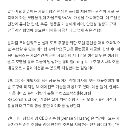
알파마요 2 슈퍼는 자율주행의 핵심 인프라를 처음부터 완전히 새로 구
축해야 하는 부담을 없애 자율주행차(AV) 개발을 가속화한다. 이 모델은
인간과 유사한 인식, 추론, 행동을 가능하게 하며, 안전성 검증과 규제
당국과의 협업에 필요한 이해를 제공한다고 업체 측은 전했다.
알파짐 프레임워크는 실제 도로 주행을 위한 모델 훈련을 더욱 효과적으
로 수행할 수 있는 폐쇄형 강화학습(RL)용 플랫폼을 제공한다. 엔비디아
옴니드림스는 사실적인 폐쇄형 자율주행 시나리오 생성을 위한 생성형
월드 모델을 통해 드물게 발생하는 롱테일(long-tail) 주행 시나리오를
대규모로 시뮬레이션할 수 있도록 지원한다는 설명이다.
엔비디아는 개발자의 생산성을 높이기 위해 자사의 모든 자율주행차 개
발 도구에 피지컬 AI 에이전트 기술을 제공하고 있다. 예를 들어, 엔비디
아 옴니버스 뉴렉 기반의 뉴럴 리컨스트럭션(Neural
Reconstruction) 기술은 실제 차량 주행 시나리오를 시뮬레이션에
활용해 대규모의 합성 훈련 데이터를 생성한다.
엔비디아 창립자 겸 CEO 젠슨 황(Jensen Huang)은 “알파마요는 자
동차가 단순한 주행을 넘어 안전한 추론을 시작하는 전환점이다”며, “전