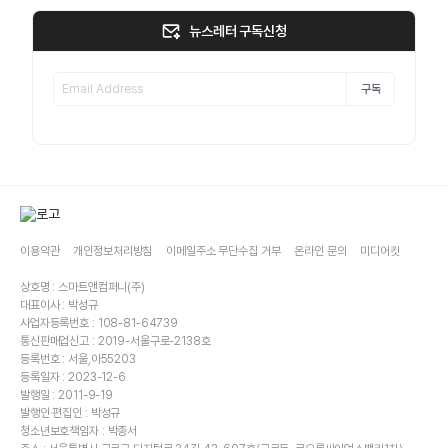
뉴스레터 구독신청
구독
이용약관
개인정보처리방침
이메일주소 무단수집 거부
온라인 문의
미디어킷
상호명 : 스마트앤컴퍼니(주)
대표이사 : 박성규
사업자등록번호 : 108-81-64739
통신판매업신고 : 2019-서울구로-2138호
등록번호 : 서울,아55203
등록일자 : 2023-12-6
발행일 : 2011-9-19
발행인·편집인 : 박성규
청소년보호책임자 : 박종서