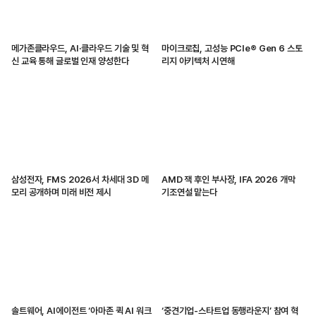
메가존클라우드, AI·클라우드 기술 및 혁
마이크로칩, 고성능 PCIe® Gen 6 스토
신 교육 통해 글로벌 인재 양성한다
리지 아키텍처 시연해
삼성전자, FMS 2026서 차세대 3D 메
AMD 잭 후인 부사장, IFA 2026 개막
모리 공개하며 미래 비전 제시
기조연설 맡는다
솔트웨어, AI에이전트 ‘아마존 퀵 AI 워크
‘중견기업-스타트업 동행라운지’ 참여 혁