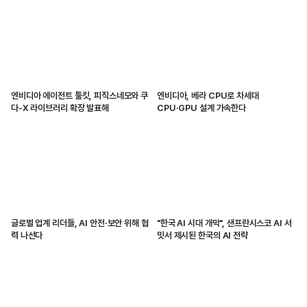
엔비디아 에이전트 툴킷, 피직스네모와 쿠
엔비디아, 베라 CPU로 차세대
다-X 라이브러리 확장 발표해
CPU·GPU 설계 가속한다
글로벌 업계 리더들, AI 안전·보안 위해 협
"한국 AI 시대 개막", 샌프란시스코 AI 서
력 나선다
밋서 제시된 한국의 AI 전략