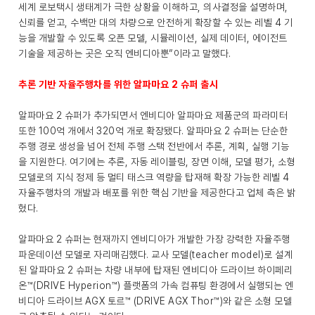
세계 로보택시 생태계가 극한 상황을 이해하고, 의사결정을 설명하며,
신뢰를 얻고, 수백만 대의 차량으로 안전하게 확장할 수 있는 레벨 4 기
능을 개발할 수 있도록 오픈 모델, 시뮬레이션, 실제 데이터, 에이전트
기술을 제공하는 곳은 오직 엔비디아뿐”이라고 말했다.
추론 기반 자율주행차를 위한 알파마요 2 슈퍼 출시
알파마요 2 슈퍼가 추가되면서 엔비디아 알파마요 제품군의 파라미터
또한 100억 개에서 320억 개로 확장됐다. 알파마요 2 슈퍼는 단순한
주행 경로 생성을 넘어 전체 주행 스택 전반에서 추론, 계획, 실행 기능
을 지원한다. 여기에는 추론, 자동 레이블링, 장면 이해, 모델 평가, 소형
모델로의 지식 정제 등 멀티 태스크 역량을 탑재해 확장 가능한 레벨 4
자율주행차의 개발과 배포를 위한 핵심 기반을 제공한다고 업체 측은 밝
혔다.
알파마요 2 슈퍼는 현재까지 엔비디아가 개발한 가장 강력한 자율주행
파운데이션 모델로 자리매김했다. 교사 모델(teacher model)로 설계
된 알파마요 2 슈퍼는 차량 내부에 탑재된 엔비디아 드라이브 하이페리
온™(DRIVE Hyperion™) 플랫폼의 가속 컴퓨팅 환경에서 실행되는 엔
비디아 드라이브 AGX 토르™ (DRIVE AGX Thor™)와 같은 소형 모델