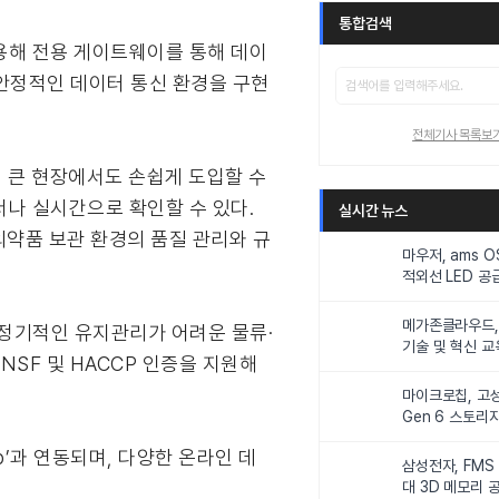
통합검색
을 적용해 전용 게이트웨이를 통해 데이
 안정적인 데이터 통신 환경을 구현
전체기사 목록보
이 큰 현장에서도 손쉽게 도입할 수
어디서나 실시간으로 확인할 수 있다.
실시간 뉴스
의약품 보관 환경의 품질 관리와 규
마우저, ams 
적외선 LED 공급
니터링 및 탑승
메가존클라우드, 
나 정기적인 유지관리가 어려운 물류·
기술 및 혁신 교
SF 및 HACCP 인증을 지원해
인재 양성한다
마이크로칩, 고성
Gen 6 스토리
연해
 App’과 연동되며, 다양한 온라인 데
삼성전자, FMS
대 3D 메모리 