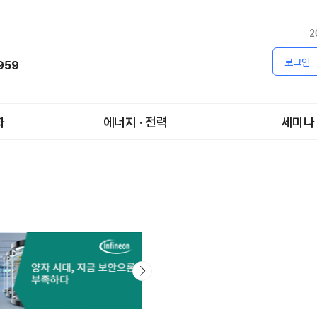
2
로그인
1959
화
에너지 · 전력
세미나