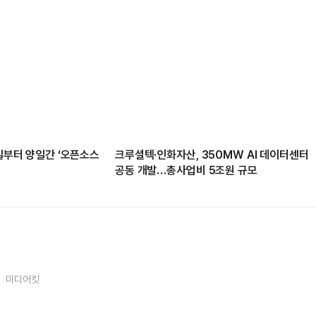
1일부터 양일간 ‘오픈소스
크루셜텍·인화자산, 350MW AI 데이터센터
공동 개발…총사업비 5조원 규모
미디어킷