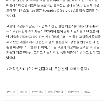
패키징 전문성 및 우주용 제품 검증 서비스를 결합하여 미션 크리티컬
애플리케이션을 지원하는 포괄적인 솔루션인 엘리트 360 반도체 파운
드리 및 서비스(Elite360? Foundry & Services)도 집중 조명할 예
정이다.
코보의 고성능 아날로그 사업부 사장인 필립 체슬리(Philip Chesley)
는 “IMS는 업계 관계자들이 한자리에 모여 실제 시스템을 기반으로 해
당 기술을 검증하고 확인하는 자리”라며, “코보는 특히 고객들이 중점을
두고 있는 애플리케이션 전반에 걸쳐 검증된 RF 성능을 입증하는 데 집
중할 예정이다”고 밝혔다. 이어, “이는 코보가 제공하는 신뢰할 수 있는
기술과 제조 전문성, 그리고 시스템 레벨 통합 역량에 기반하고 있다”고
밝혔다.
<저작권자(c)스마트앤컴퍼니. 무단전재-재배포금지>
#반도체
#부품
#무인항공
#행사/세미나
#네트워크
#5G