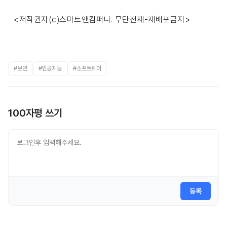
<저작권자(c)스마트앤컴퍼니. 무단전재-재배포금지>
#보안
#인공지능
#소프트웨어
100자평 쓰기
등록