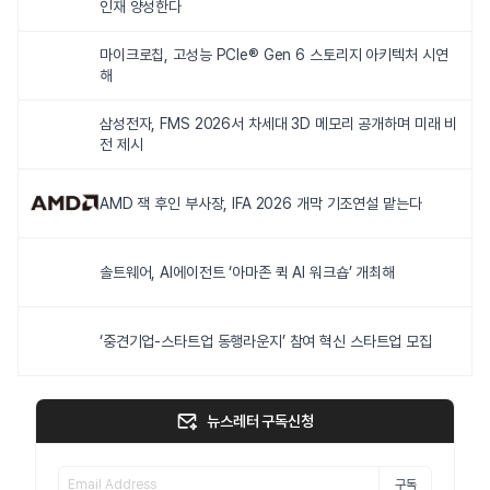
인재 양성한다
마이크로칩, 고성능 PCIe® Gen 6 스토리지 아키텍처 시연
해
삼성전자, FMS 2026서 차세대 3D 메모리 공개하며 미래 비
전 제시
AMD 잭 후인 부사장, IFA 2026 개막 기조연설 맡는다
솔트웨어, AI에이전트 ‘아마존 퀵 AI 워크숍’ 개최해
‘중견기업-스타트업 동행라운지’ 참여 혁신 스타트업 모집
뉴스레터 구독신청
구독