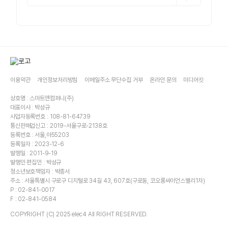
이용약관
개인정보처리방침
이메일주소 무단수집 거부
온라인 문의
미디어킷
상호명 : 스마트앤컴퍼니(주)
대표이사 : 박성규
사업자등록번호 : 108-81-64739
통신판매업신고 : 2019-서울구로-2138호
등록번호 : 서울,아55203
등록일자 : 2023-12-6
발행일 : 2011-9-19
발행인·편집인 : 박성규
청소년보호책임자 : 박종서
주소 : 서울특별시 구로구 디지털로 34길 43, 607호(구로동, 코오롱싸이언스밸리1차)
P : 02-841-0017
F : 02-841-0584
COPYRIGHT (C) 2025 elec4 All RIGHT RESERVED.