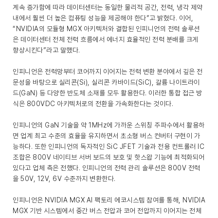
계속 증가함에 따라 데이터센터는 동일한 물리적 공간, 전력, 냉각 제약
내에서 훨씬 더 높은 컴퓨팅 성능을 제공해야 한다”고 밝혔다. 이어,
“NVIDIA의 모듈형 MGX 아키텍처와 결합된 인피니언의 전력 솔루션
은 데이터센터 전체 전력 흐름에서 에너지 효율적인 전력 분배를 크게
향상시킨다”라고 말했다.
인피니언은 전력망부터 코어까지 이어지는 전력 변환 분야에서 깊은 전
문성을 바탕으로 실리콘(Si), 실리콘 카바이드(SiC), 갈륨 나이트라이
드(GaN) 등 다양한 반도체 소재를 모두 활용한다. 이러한 통합 접근 방
식은 800VDC 아키텍처로의 전환을 가속화한다는 것이다.
인피니언의 GaN 기술을 약 1MHz에 가까운 스위칭 주파수에서 활용하
면 업계 최고 수준의 효율을 유지하면서 초소형 버스 컨버터 구현이 가
능하다. 또한 인피니언의 독자적인 SiC JFET 기술과 전용 컨트롤러 IC
조합은 800V 네이티브 서버 보드의 보호 및 핫스왑 기능에 최적화되어
있다고 업체 측은 전했다. 인피니언의 전력 관리 솔루션은 800V 전력
을 50V, 12V, 6V 수준까지 변환한다.
인피니언은 NVIDIA MGX AI 팩토리 에코시스템 참여를 통해, NVIDIA
MGX 기반 시스템에서 중간 버스 전압과 코어 전압까지 이어지는 전체