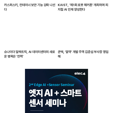
카스퍼스키, 컨테이너 보안 기능 강화 나선
KAIST, '제1회 로봇 해커톤' 개최하며 피
다
지컬 AI 인재 양성한다
슈나이더 일렉트릭, AI 데이터센터의 새로
쿤텍, ‘알약’ 개발 주역 김준섭 부사장 영입
운 병목은 ‘전력’
해