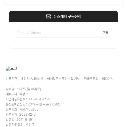
뉴스레터 구독신청
구독
이용약관
개인정보처리방침
이메일주소 무단수집 거부
온라인 문의
미디어킷
상호명 : 스마트앤컴퍼니(주)
대표이사 : 박성규
사업자등록번호 : 108-81-64739
통신판매업신고 : 2019-서울구로-2138호
등록번호 : 서울,아55203
등록일자 : 2023-12-6
발행일 : 2011-9-19
발행인·편집인 : 박성규