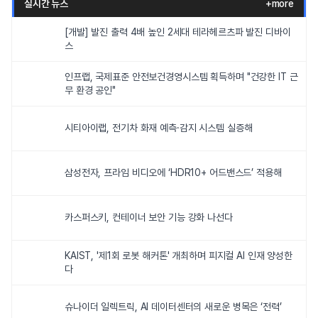
실시간 뉴스
+more
[개발] 발진 출력 4배 높인 2세대 테라헤르츠파 발진 디바이
스
인프랩, 국제표준 안전보건경영시스템 획득하며 "건강한 IT 근
무 환경 공인"
시티아이랩, 전기차 화재 예측·감지 시스템 실증해
삼성전자, 프라임 비디오에 ‘HDR10+ 어드밴스드’ 적용해
카스퍼스키, 컨테이너 보안 기능 강화 나선다
KAIST, '제1회 로봇 해커톤' 개최하며 피지컬 AI 인재 양성한
다
슈나이더 일렉트릭, AI 데이터센터의 새로운 병목은 ‘전력’