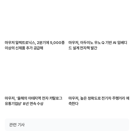
마우저 일렉트로닉스, 2분기에 5,000종
마우저, 아두이노 우노 Q 기반 AI 임베디
이상의 신제품 추가 공급해
드 설계 전자책 발간
마우저, ‘올해의 아태지역 전자 카탈로그
마우저, 높은 정확도로 전기차 주행거리 예
유통기업상’ 8년 연속 수상
측한다
관련 기사