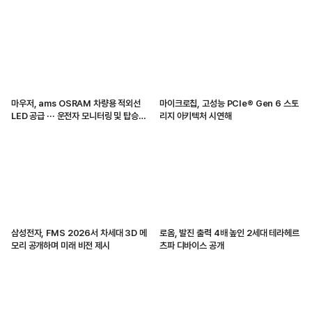
마우저, ams OSRAM 차량용 적외선
마이크로칩, 고성능 PCIe® Gen 6 스토
LED 공급 ··· 운전자 모니터링 및 탑승자
리지 아키텍처 시연해
감지 지원
삼성전자, FMS 2026서 차세대 3D 메
로옴, 발진 출력 4배 높인 2세대 테라헤르
모리 공개하며 미래 비전 제시
츠파 디바이스 공개