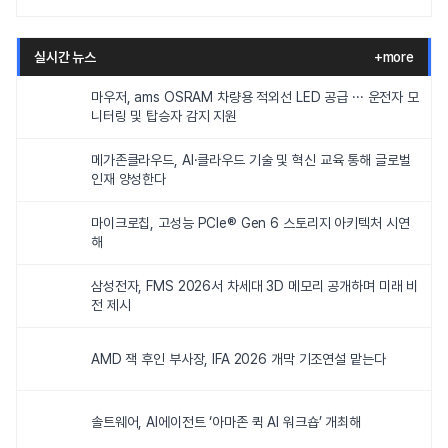
실시간 뉴스
+more
마우저, ams OSRAM 차량용 적외선 LED 공급 ··· 운전자 모
니터링 및 탑승자 감지 지원
메가존클라우드, AI·클라우드 기술 및 혁신 교육 통해 글로벌
인재 양성한다
마이크로칩, 고성능 PCIe® Gen 6 스토리지 아키텍처 시연
해
삼성전자, FMS 2026서 차세대 3D 메모리 공개하며 미래 비
전 제시
AMD 잭 후인 부사장, IFA 2026 개막 기조연설 맡는다
솔트웨어, AI에이전트 ‘아마존 퀵 AI 워크숍’ 개최해