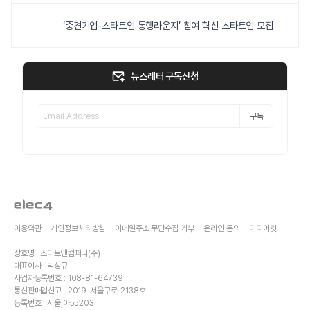
‘중견기업-스타트업 동행라운지’ 참여 혁신 스타트업 모집
뉴스레터 구독신청
구독
이용약관
개인정보처리방침
이메일주소 무단수집 거부
온라인 문의
미디어킷
상호명 : 스마트앤컴퍼니(주)
대표이사 : 박성규
사업자등록번호 : 108-81-64739
통신판매업신고 : 2019-서울구로-2138호
등록번호 : 서울,아55203