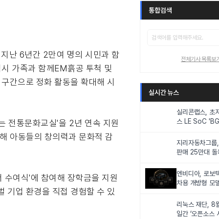
통합검색
 지난 6년간 2만여 명의 시민과 함
전체기사 목록보
역시 가족과 함께EM흙공 투척 및
심 구간으로 정화 활동을 확대해 시
실시간 뉴스
실리콘랩스, 초
스 LE SoC 'BG
는 전통문화교실'을 2년 연속 지원
IoT 기기 전력
통해 아동들의 창의력과 문화적 감
지리자동차그룹,
판매 25만대 돌파
속 증가세
엔비디아, 로보
 수여식'에 참여해 장학금을 지원
차용 개방형 모델
벌 기업 환경을 직접 경험할 수 있
슈퍼’ 상업적 이
리눅스 재단, 8
일간 ‘오픈소스 