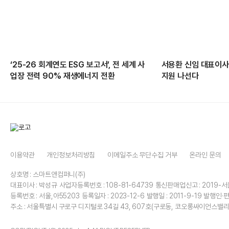
‘25-26 회계연도 ESG 보고서’, 전 세계 사
서용환 신임 대표이사
업장 전력 90% 재생에너지 전환
지원 나선다
이용약관
개인정보처리방침
이메일주소 무단수집 거부
온라인 문의
상호명 : 스마트앤컴퍼니(주)
대표이사 : 박성규
사업자등록번호 : 108-81-64739
통신판매업신고 : 2019-서
등록번호 : 서울,아55203
등록일자 : 2023-12-6
발행일 : 2011-9-19
발행인·편
주소 : 서울특별시 구로구 디지털로 34길 43, 607호(구로동, 코오롱싸이언스밸리