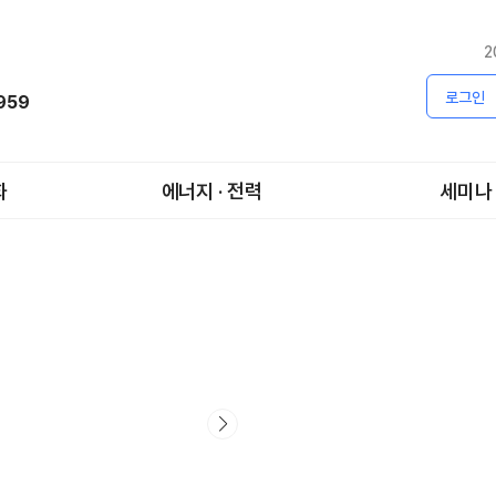
2
로그인
1959
화
에너지 · 전력
세미나