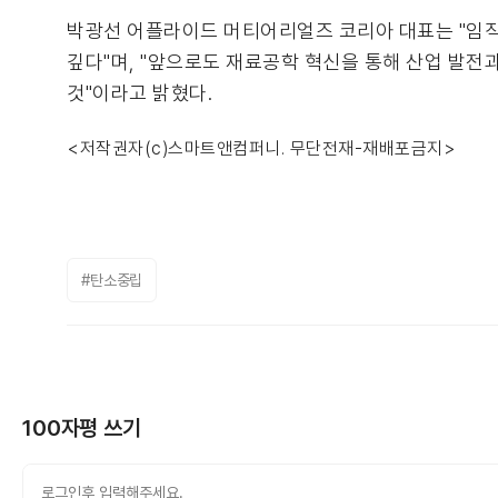
박광선 어플라이드 머티어리얼즈 코리아 대표는 "임직원
깊다"며, "앞으로도 재료공학 혁신을 통해 산업 발전
것"이라고 밝혔다.
<저작권자(c)스마트앤컴퍼니. 무단전재-재배포금지>
#탄소중립
100자평 쓰기