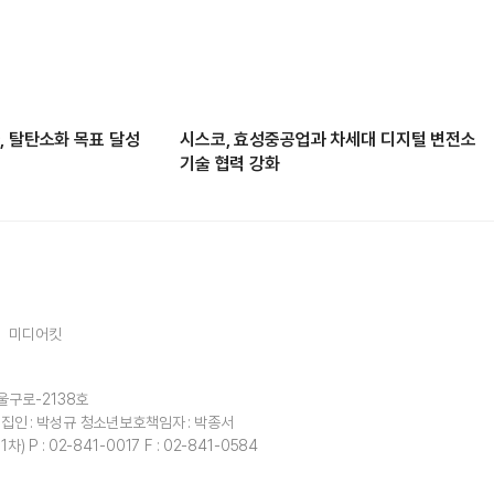
, 탈탄소화 목표 달성
시스코, 효성중공업과 차세대 디지털 변전소
기술 협력 강화
미디어킷
울구로-2138호
집인 : 박성규
청소년보호책임자 : 박종서
1차)
P : 02-841-0017
F : 02-841-0584