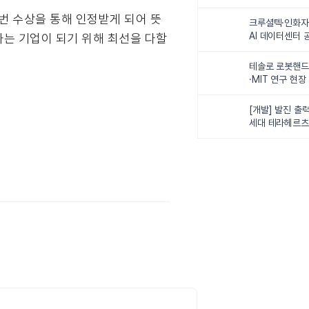
최
번 수상을 통해 인정받게 되어 뜻
크루셜텍·인화자
AI 데이터센터 
하는 기업이 되기 위해 최선을 다할
사업비 5조원 
테솔로 로봇핸드
·MIT 연구 현
로벌 로봇학습 
화
[개발] 발진 출력
세대 테라헤르츠
이스