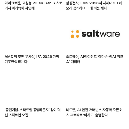
마이크로칩, 고성능 PCIe® Gen 6 스토
삼성전자, FMS 2026서 차세대 3D 메
리지 아키텍처 시연해
모리 공개하며 미래 비전 제시
AMD 잭 후인 부사장, IFA 2026 개막
솔트웨어, AI에이전트 ‘아마존 퀵 AI 워크
기조연설 맡는다
숍’ 개최해
‘중견기업-스타트업 동행라운지’ 참여 혁
레드햇, AI 안전·거버넌스 자동화 오픈소
신 스타트업 모집
스 프로젝트 ‘아사고’ 출범한다