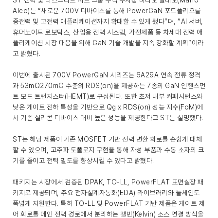
ST 전력 및 디스크리트 서브 그룹 수석 부사장 마리오 알레오(Mario
Aleo)는 “새로운 700V 디바이스를 통해 PowerGaN 포트폴리오를
중전력 및 고전력 애플리케이션까지 확대할 수 있게 됐다”며, “AI 서버,
휴머노이드 로보틱스, 산업용 전력 시스템, 가전제품 등 차세대 전력 애
플리케이션 시장 대응을 위해 GaN 기술 개발을 지속 강화할 계획”이라
고 밝혔다.
이번에 출시된 700V PowerGaN 시리즈는 6A29A 연속 전류 정격
과 53mΩ270mΩ 수준의 RDS(on)을 제공하는 7종의 GaN 인핸스먼
트 모드 트랜지스터(HEMT)로 구성된다. 또한 초저 내부 커패시턴스와
낮은 게이트 전하 특성을 기반으로 Qg x RDS(on) 성능 지수(FoM)에
서 기존 실리콘 디바이스 대비 높은 성능을 제공한다고 ST는 설명했다.
ST는 해당 제품이 기존 MOSFET 기반 전력 변환 회로를 손쉽게 대체
할 수 있으며, 고주파 토폴로지 구현을 통해 자성 부품과 수동 소자의 크
기를 줄이고 전력 밀도를 향상시킬 수 있다고 밝혔다.
패키지는 시장에서 검증된 DPAK, TO-LL, PowerFLAT 표면실장 패
키지로 제공되며, 주요 전자설계자동화(EDA) 라이브러리와 툴체인도
폭넓게 지원한다. 특히 TO-LL 및 PowerFLAT 기반 제품은 게이트 제
어 회로를 메인 전력 경로에서 분리하는 켈빈(Kelvin) 소스 연결 방식을