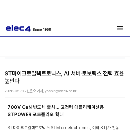
Since 1959
반도
기사보
/
/
체
기
ST마이크로일렉트로닉스, AI 서버·로보틱스 전력 효율
높인다
2026-05-28 신윤오 기자, yoshin@elec4.co.kr
700V GaN 반도체 출시… 고전력 애플리케이션용
STPOWER 포트폴리오 확대
ST마이크로일렉트로닉스(STMicroelectronics, 이하 ST)가 전동