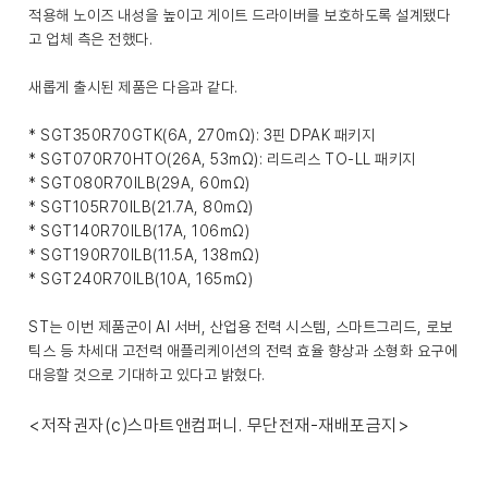
적용해 노이즈 내성을 높이고 게이트 드라이버를 보호하도록 설계됐다
고 업체 측은 전했다.
새롭게 출시된 제품은 다음과 같다.
* SGT350R70GTK(6A, 270mΩ): 3핀 DPAK 패키지
* SGT070R70HTO(26A, 53mΩ): 리드리스 TO-LL 패키지
* SGT080R70ILB(29A, 60mΩ)
* SGT105R70ILB(21.7A, 80mΩ)
* SGT140R70ILB(17A, 106mΩ)
* SGT190R70ILB(11.5A, 138mΩ)
* SGT240R70ILB(10A, 165mΩ)
ST는 이번 제품군이 AI 서버, 산업용 전력 시스템, 스마트그리드, 로보
틱스 등 차세대 고전력 애플리케이션의 전력 효율 향상과 소형화 요구에
대응할 것으로 기대하고 있다고 밝혔다.
<저작권자(c)스마트앤컴퍼니. 무단전재-재배포금지>