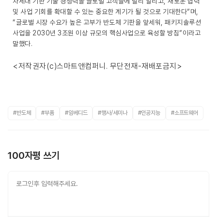
차세대 기판 기술 경쟁력을 글로벌 고객들에 널리 알리고, 새로운 협력
및 사업 기회를 확대할 수 있는 중요한 계기가 될 것으로 기대한다”며,
“글로벌 시장 수요가 높은 고부가 반도체 기판을 앞세워, 패키지솔루션
사업을 2030년 3조원 이상 규모의 핵심사업으로 육성할 방침”이라고
말했다.
<저작권자(c)스마트앤컴퍼니. 무단전재-재배포금지>
#반도체
#부품
#임베디드
#행사/세미나
#인공지능
#소프트웨어
100자평 쓰기