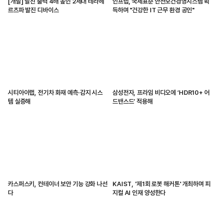
[개발] 발진 출력 4배 높인 2세대 테라헤
인프랩, 국제표준 안전보건경영시스템 획
르츠파 발진 디바이스
득하며 "건강한 IT 근무 환경 공인"
시티아이랩, 전기차 화재 예측·감지 시스
삼성전자, 프라임 비디오에 ‘HDR10+ 어
템 실증해
드밴스드’ 적용해
카스퍼스키, 컨테이너 보안 기능 강화 나선
KAIST, '제1회 로봇 해커톤' 개최하며 피
다
지컬 AI 인재 양성한다