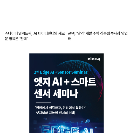
슈나이더 일렉트릭, AI 데이터센터의 새로
쿤텍, ‘알약’ 개발 주역 김준섭 부사장 영입
운 병목은 ‘전력’
해