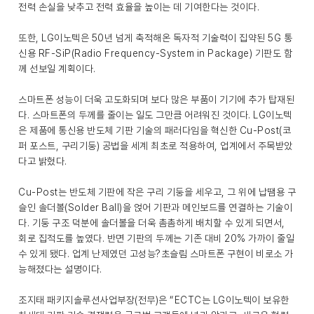
전력 손실을 낮추고 전력 효율을 높이는 데 기여한다는 것이다.
또한, LG이노텍은 50년 넘게 축적해온 독자적 기술력이 집약된 5G 통
신용 RF-SiP(Radio Frequency-System in Package) 기판도 함
께 선보일 계획이다.
스마트폰 성능이 더욱 고도화되며 보다 많은 부품이 기기에 추가 탑재된
다. 스마트폰의 두께를 줄이는 일도 그만큼 어려워진 것이다. LG이노텍
은 제품에 통신용 반도체 기판 기술의 패러다임을 혁신한 Cu-Post(코
퍼 포스트, 구리기둥) 공법을 세계 최초로 적용하여, 업계에서 주목받았
다고 밝혔다.
Cu-Post는 반도체 기판에 작은 구리 기둥을 세우고, 그 위에 납땜용 구
슬인 솔더볼(Solder Ball)을 얹어 기판과 메인보드를 연결하는 기술이
다. 기둥 구조 덕분에 솔더볼을 더욱 촘촘하게 배치할 수 있게 되면서,
회로 집적도를 높였다. 반면 기판의 두께는 기존 대비 20% 가까이 줄일
수 있게 됐다. 업계 난제였던 고성능?초슬림 스마트폰 구현이 비로소 가
능해졌다는 설명이다.
조지태 패키지솔루션사업부장(전무)은 “ECTC는 LG이노텍이 보유한