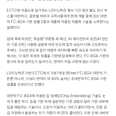
ECTC에 처음으로 참가하는 LG이노텍은 행사 기간 동안 별도 전시 부
스를 마련하고, 글로벌 빅테크 고객사들에게 현재 개발 중에 있는 대면
적 FC-BGA 기판 샘플 2종과 제품에 적용된 차별화 기술을 소개한다는
설명이다.
업체 측에 따르면, 학습형?추론형 AI 확산, AI 에이전트의 토큰(AI 연산
의 기본 단위) 사용량 급증에 따라 반도체 칩의 성능이 더욱 고도화되는
추세다. 고사양 반도체 칩이 대량의 데이터를 빠른 속도로 처리하기 위
해서는, 더 많은 회로와 부품을 기판에 탑재해야 한다. FC-BGA 기판의
층수와 회로 집적도가 높아지고, 면적이 커질 수밖에 없는 이유다.
LG이노텍은 이번 ECTC에서 가로?세로 85mm FC-BGA 대면적 기
판뿐 아니라, 이보다 면적이 약 40% 늘어난 초대면적 FC-BGA 기판
샘플을 선보인다고 전했다.
대면적 FC-BGA에 적용된 칩 임베딩(Chip Embedding) 기술도 눈
여겨 볼만 하다. 칩을 기판 위에 실장하던 기존 공법과 달리 기판 내부에
칩을 매립하는 기술이다. 신호가 이동하는 거리가 짧아지면서, 전원 공
급 과정에서 발생하는 전기 저항이 약 25% 줄어든다. 이로 인해 서버의