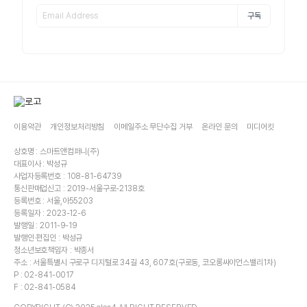
구독
이용약관
개인정보처리방침
이메일주소 무단수집 거부
온라인 문의
미디어킷
상호명 : 스마트앤컴퍼니(주)
대표이사 : 박성규
사업자등록번호 : 108-81-64739
통신판매업신고 : 2019-서울구로-2138호
등록번호 : 서울,아55203
등록일자 : 2023-12-6
발행일 : 2011-9-19
발행인·편집인 : 박성규
청소년보호책임자 : 박종서
주소 : 서울특별시 구로구 디지털로 34길 43, 607호(구로동, 코오롱싸이언스밸리1차)
P : 02-841-0017
F : 02-841-0584