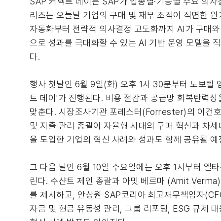
SAP 커넥트 데이는 SAP가 업종별·기능별 주요 의
리즈는 오늘날 기업의 구매 및 재무 조직이 직면한 원가
자동화부터 전략적 의사결정 고도화까지 AI가 구매와
으로 성과를 극대화할 수 있는 AI 기반 운영 모델을
다.
행사 첫날인 6월 9일(화) 오후 1시 30분부터 노보텔
트 데이'가 진행된다. 비용 절감과 공급망 회복탄력성
맞춘다. 시장조사기관 포레스터(Forrester)의 이건호
및 지출 관리 총괄이 자율형 시대의 구매 혁신과 차세대 S
을 도입한 기업의 혁신 사례와 성과도 함께 공유될 예
그 다음 날인 6월 10일 수요일에는 오후 1시부터 엘타
린다. 수샨트 제인 총괄과 아밋 베르마 (Amit Verma
를 제시하고, 안상원 SAP코리아 최고재무책임자(CFO)
자금 및 현금 유동성 관리, 그룹 리포팅, ESG 규제