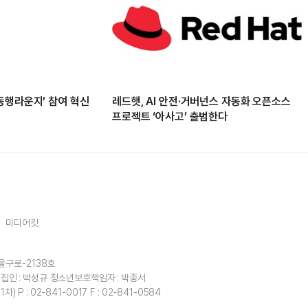
동행라운지’ 참여 혁신
레드햇, AI 안전·거버넌스 자동화 오픈소스
프로젝트 ‘아사고’ 출범한다
미디어킷
울구로-2138호
집인 : 박성규
청소년보호책임자 : 박종서
1차)
P : 02-841-0017
F : 02-841-0584