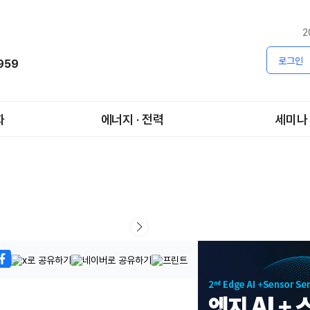
2
로그인
1959
화
에너지 · 전력
세미나