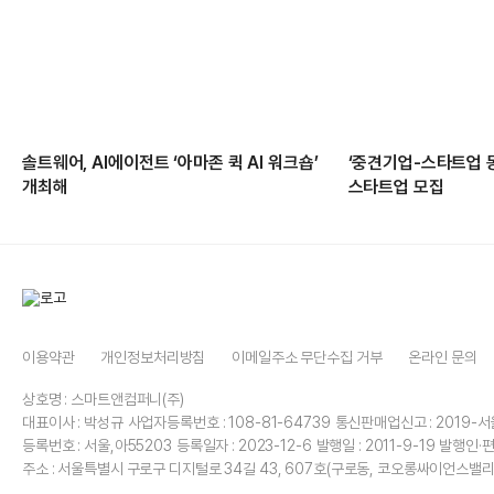
솔트웨어, AI에이전트 ‘아마존 퀵 AI 워크숍’
‘중견기업-스타트업 
개최해
스타트업 모집
이용약관
개인정보처리방침
이메일주소 무단수집 거부
온라인 문의
상호명 : 스마트앤컴퍼니(주)
대표이사 : 박성규
사업자등록번호 : 108-81-64739
통신판매업신고 : 2019-서
등록번호 : 서울,아55203
등록일자 : 2023-12-6
발행일 : 2011-9-19
발행인·편
주소 : 서울특별시 구로구 디지털로 34길 43, 607호(구로동, 코오롱싸이언스밸리