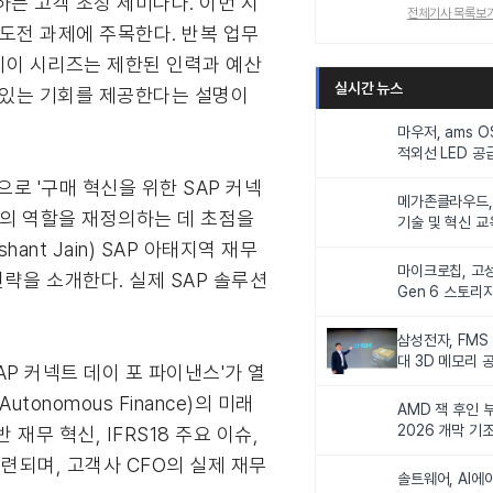
는 고객 초청 세미나다. 이번 시
전체기사 목록보
 도전 과제에 주목한다. 반복 업무
데이 시리즈는 제한된 인력과 예산
실시간 뉴스
수 있는 기회를 제공한다는 설명이
마우저, ams 
적외선 LED 공급
니터링 및 탑승
으로 '구매 혁신을 위한 SAP 커넥
메가존클라우드, 
매의 역할을 재정의하는 데 초점을
기술 및 혁신 교
인재 양성한다
nt Jain) SAP 아태지역 재무
마이크로칩, 고성
 전략을 소개한다. 실제 SAP 솔루션
Gen 6 스토리
연해
삼성전자, FMS
대 3D 메모리 
AP 커넥트 데이 포 파이낸스'가 열
비전 제시
tonomous Finance)의 미래
AMD 잭 후인 부
2026 개막 기
재무 혁신, IFRS18 주요 이슈,
마련되며, 고객사 CFO의 실제 재무
솔트웨어, AI에