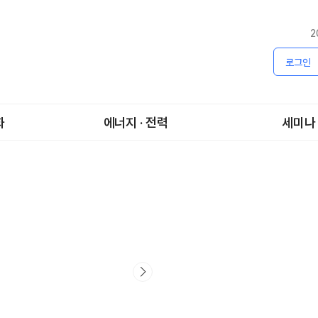
2
로그인
화
에너지 · 전력
세미나