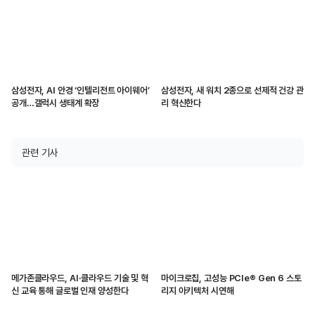
삼성전자, AI 안경 ‘인텔리전트 아이웨어’
삼성전자, 새 워치 2종으로 선제적 건강 관
공개…갤럭시 생태계 확장
리 혁신한다
관련 기사
메가존클라우드, AI·클라우드 기술 및 혁
마이크로칩, 고성능 PCIe® Gen 6 스토
신 교육 통해 글로벌 인재 양성한다
리지 아키텍처 시연해