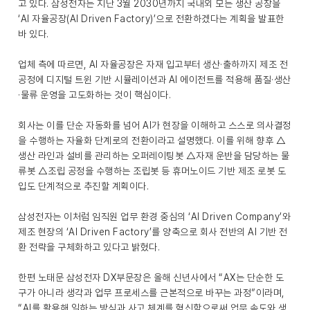
고 있다. 삼성전자는 지난 3월 2030년까지 국내외 모든 생산 공장을
‘AI 자율공장(AI Driven Factory)’으로 전환하겠다는 계획을 발표한
바 있다.
업체 측에 따르면, AI 자율공장은 자재 입고부터 생산·출하까지 제조 전
공정에 디지털 트윈 기반 시뮬레이션과 AI 에이전트를 적용해 품질·생산
·물류 운영을 고도화하는 것이 핵심이다.
회사는 이를 단순 자동화를 넘어 AI가 현장을 이해하고 스스로 의사결정
을 수행하는 자율화 단계로의 전환이라고 설명했다. 이를 위해 향후 △
생산 라인과 설비를 관리하는 오퍼레이팅봇 △자재 운반을 담당하는 물
류봇 △조립 공정을 수행하는 조립봇 등 휴머노이드 기반 제조 로봇 도
입도 단계적으로 추진할 계획이다.
삼성전자는 이처럼 임직원 업무 환경 중심의 ‘AI Driven Company’와
제조 현장의 ‘AI Driven Factory’를 양축으로 회사 전반의 AI 기반 전
환 전략을 구체화하고 있다고 밝혔다.
한편 노태문 삼성전자 DX부문장은 올해 신년사에서 “AX는 단순한 도
구가 아니라 생각과 업무 프로세스를 근본적으로 바꾸는 과정”이라며,
“AI를 활용해 일하는 방식과 사고 체계를 혁신함으로써 업무 속도와 생