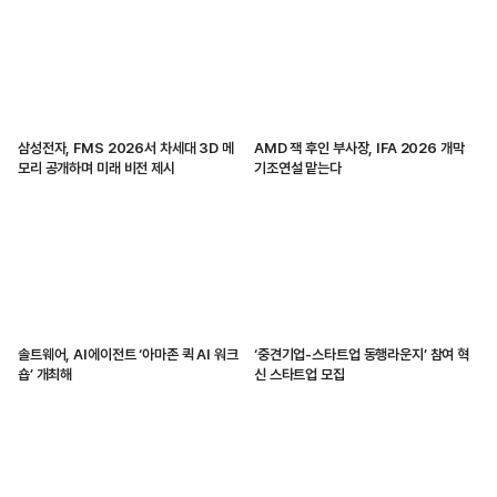
삼성전자, FMS 2026서 차세대 3D 메
AMD 잭 후인 부사장, IFA 2026 개막
모리 공개하며 미래 비전 제시
기조연설 맡는다
솔트웨어, AI에이전트 ‘아마존 퀵 AI 워크
‘중견기업-스타트업 동행라운지’ 참여 혁
숍’ 개최해
신 스타트업 모집