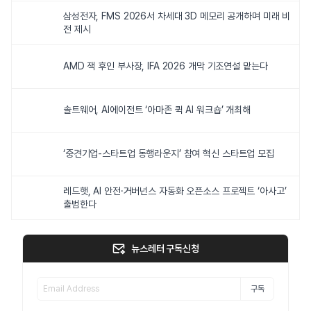
삼성전자, FMS 2026서 차세대 3D 메모리 공개하며 미래 비
전 제시
AMD 잭 후인 부사장, IFA 2026 개막 기조연설 맡는다
솔트웨어, AI에이전트 ‘아마존 퀵 AI 워크숍’ 개최해
‘중견기업-스타트업 동행라운지’ 참여 혁신 스타트업 모집
레드햇, AI 안전·거버넌스 자동화 오픈소스 프로젝트 ‘아사고’
출범한다
뉴스레터 구독신청
구독