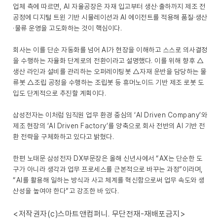
업체 측에 따르면, AI 자율공장은 자재 입고부터 생산·출하까지 제조 전
공정에 디지털 트윈 기반 시뮬레이션과 AI 에이전트를 적용해 품질·생산
·물류 운영을 고도화하는 것이 핵심이다.
회사는 이를 단순 자동화를 넘어 AI가 현장을 이해하고 스스로 의사결정
을 수행하는 자율화 단계로의 전환이라고 설명했다. 이를 위해 향후 △
생산 라인과 설비를 관리하는 오퍼레이팅봇 △자재 운반을 담당하는 물
류봇 △조립 공정을 수행하는 조립봇 등 휴머노이드 기반 제조 로봇 도
입도 단계적으로 추진할 계획이다.
삼성전자는 이처럼 임직원 업무 환경 중심의 ‘AI Driven Company’와
제조 현장의 ‘AI Driven Factory’를 양축으로 회사 전반의 AI 기반 전
환 전략을 구체화하고 있다고 밝혔다.
한편 노태문 삼성전자 DX부문장은 올해 신년사에서 “AX는 단순한 도
구가 아니라 생각과 업무 프로세스를 근본적으로 바꾸는 과정”이라며,
“AI를 활용해 일하는 방식과 사고 체계를 혁신함으로써 업무 속도와 생
산성을 높여야 한다”고 강조한 바 있다.
<저작권자(c)스마트앤컴퍼니. 무단전재-재배포금지>