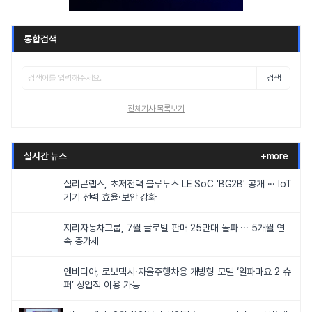
통합검색
검색
전체기사 목록보기
실시간 뉴스
+more
실리콘랩스, 초저전력 블루투스 LE SoC 'BG2B' 공개 ··· IoT
기기 전력 효율·보안 강화
지리자동차그룹, 7월 글로벌 판매 25만대 돌파 ··· 5개월 연
속 증가세
엔비디아, 로보택시·자율주행차용 개방형 모델 ‘알파마요 2 슈
퍼’ 상업적 이용 가능