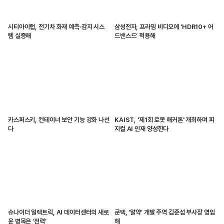
시티아이랩, 전기차 화재 예측·감지 시스
삼성전자, 프라임 비디오에 ‘HDR10+ 어
템 실증해
드밴스드’ 적용해
카스퍼스키, 컨테이너 보안 기능 강화 나선
KAIST, '제1회 로봇 해커톤' 개최하며 피
다
지컬 AI 인재 양성한다
슈나이더 일렉트릭, AI 데이터센터의 새로
쿤텍, ‘알약’ 개발 주역 김준섭 부사장 영입
운 병목은 ‘전력’
해