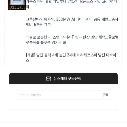
리눅스 재단, 8월 11일부터 양일간 ‘오픈소스 서밋 코리아’ 개
최
크루셜텍·인화자산, 350MW AI 데이터센터 공동 개발…총사
업비 5조원 규모
테솔로 로봇핸드, 스탠퍼드·MIT 연구 현장 잇단 채택…글로벌
로봇학습 플랫폼 입지 강화
[개발] 발진 출력 4배 높인 2세대 테라헤르츠파 발진 디바이
스
뉴스레터 구독신청
구독