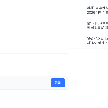
비전 제시
AMD 잭 후인 부
2026 개막 기
솔트웨어, AI에
퀵 AI 워크숍’ 
‘중견기업-스타
지’ 참여 혁신 
등록