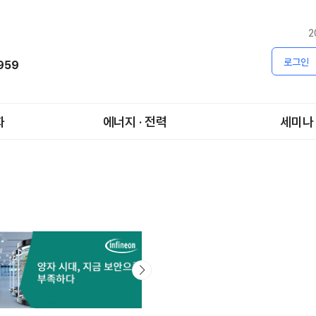
2
로그인
1959
화
에너지 · 전력
세미나