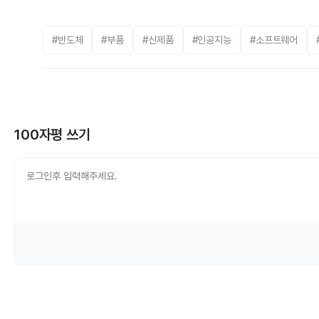
#반도체
#부품
#신제품
#인공지능
#소프트웨어
100자평 쓰기