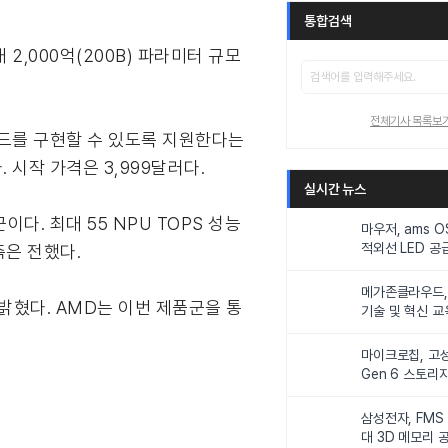
통합검색
2,000억(200B) 파라미터 규모
전체기사 목록보
로드를 구현할 수 있도록 지원한다는
 시작 가격은 3,999달러다.
실시간 뉴스
다. 최대 55 NPU TOPS 성능
마우저, ams 
적외선 LED 공급
측은 전했다.
니터링 및 탑승
메가존클라우드, 
밝혔다. AMD는 이번 제품군을 통
기술 및 혁신 교
인재 양성한다
마이크로칩, 고성
Gen 6 스토리
연해
삼성전자, FMS
대 3D 메모리 