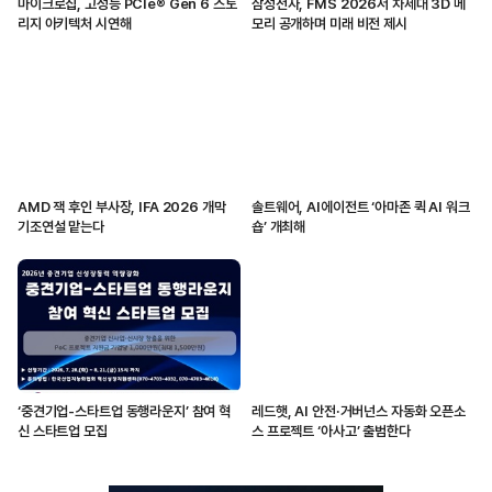
마이크로칩, 고성능 PCIe® Gen 6 스토
삼성전자, FMS 2026서 차세대 3D 메
리지 아키텍처 시연해
모리 공개하며 미래 비전 제시
AMD 잭 후인 부사장, IFA 2026 개막
솔트웨어, AI에이전트 ‘아마존 퀵 AI 워크
기조연설 맡는다
숍’ 개최해
‘중견기업-스타트업 동행라운지’ 참여 혁
레드햇, AI 안전·거버넌스 자동화 오픈소
신 스타트업 모집
스 프로젝트 ‘아사고’ 출범한다