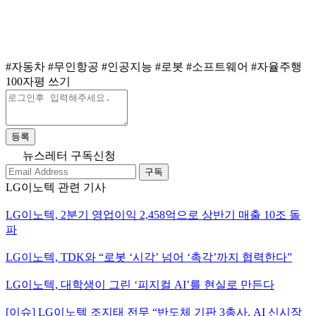
#자동차
#무인항공
#인공지능
#로봇
#소프트웨어
#자율주행
100자평 쓰기
등록
뉴스레터 구독신청
구독
LG이노텍 관련 기사
LG이노텍, 2분기 영업이익 2,458억으로 상반기 매출 10조 돌
파
LG이노텍, TDK와 “로봇 ‘시각’ 넘어 ‘촉각’까지 협력한다”
LG이노텍, 대학생이 그린 ‘피지컬 AI’를 현실로 만든다
[이슈] LG이노텍 조지태 전무 “반도체 기판 3총사, AI 신시장