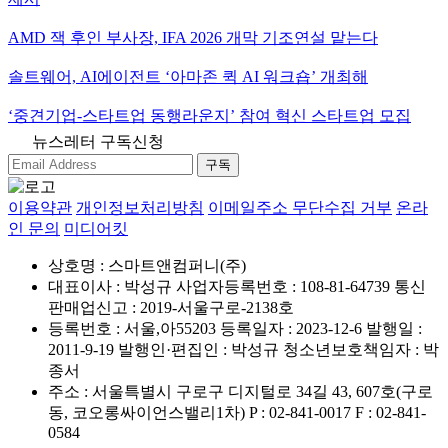
AMD 잭 후인 부사장, IFA 2026 개막 기조연설 맡는다
솔트웨어, AI에이전트 ‘아마존 퀵 AI 워크숍’ 개최해
‘중견기업-스타트업 동행라운지’ 참여 혁신 스타트업 모집
뉴스레터 구독신청
구독
이용약관
개인정보처리방침
이메일주소 무단수집 거부
온라
인 문의
미디어킷
상호명 : 스마트앤컴퍼니(주)
대표이사 : 박성규
사업자등록번호 : 108-81-64739
통신
판매업신고 : 2019-서울구로-2138호
등록번호 : 서울,아55203
등록일자 : 2023-12-6
발행일 :
2011-9-19
발행인·편집인 : 박성규
청소년보호책임자 : 박
종서
주소 : 서울특별시 구로구 디지털로 34길 43, 607호(구로
동, 코오롱싸이언스밸리1차)
P : 02-841-0017
F : 02-841-
0584