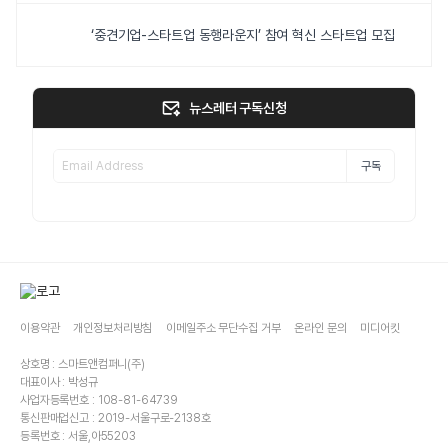
‘중견기업-스타트업 동행라운지’ 참여 혁신 스타트업 모집
뉴스레터 구독신청
구독
이용약관
개인정보처리방침
이메일주소 무단수집 거부
온라인 문의
미디어킷
상호명 : 스마트앤컴퍼니(주)
대표이사 : 박성규
사업자등록번호 : 108-81-64739
통신판매업신고 : 2019-서울구로-2138호
등록번호 : 서울,아55203