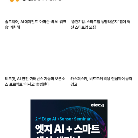
솔트웨어, AI에이전트 ‘아마존 퀵 AI 워크
‘중견기업-스타트업 동행라운지’ 참여 혁
숍’ 개최해
신 스타트업 모집
레드햇, AI 안전·거버넌스 자동화 오픈소
카스퍼스키, 비트로커 악용 랜섬웨어 공격
스 프로젝트 ‘아사고’ 출범한다
경고