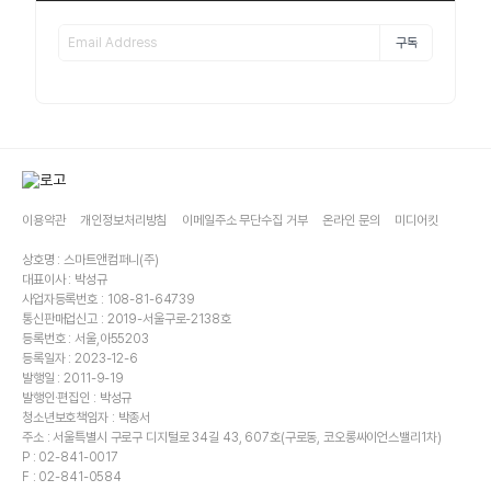
구독
이용약관
개인정보처리방침
이메일주소 무단수집 거부
온라인 문의
미디어킷
상호명 : 스마트앤컴퍼니(주)
대표이사 : 박성규
사업자등록번호 : 108-81-64739
통신판매업신고 : 2019-서울구로-2138호
등록번호 : 서울,아55203
등록일자 : 2023-12-6
발행일 : 2011-9-19
발행인·편집인 : 박성규
청소년보호책임자 : 박종서
주소 : 서울특별시 구로구 디지털로 34길 43, 607호(구로동, 코오롱싸이언스밸리1차)
P : 02-841-0017
F : 02-841-0584