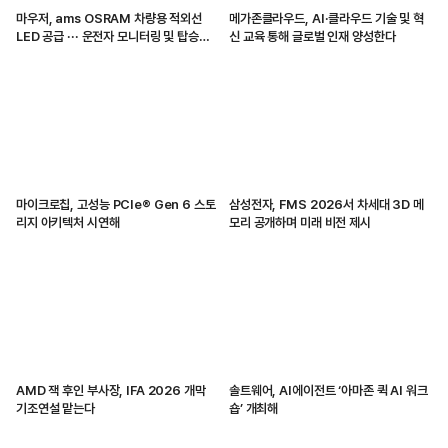
마우저, ams OSRAM 차량용 적외선
메가존클라우드, AI·클라우드 기술 및 혁
LED 공급 ··· 운전자 모니터링 및 탑승자
신 교육 통해 글로벌 인재 양성한다
감지 지원
마이크로칩, 고성능 PCIe® Gen 6 스토
삼성전자, FMS 2026서 차세대 3D 메
리지 아키텍처 시연해
모리 공개하며 미래 비전 제시
AMD 잭 후인 부사장, IFA 2026 개막
솔트웨어, AI에이전트 ‘아마존 퀵 AI 워크
기조연설 맡는다
숍’ 개최해