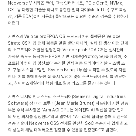
Neoverse V 시리즈 코어, 고속 인터커넥트, PCIe Gen6, NVMe,
CXL 등 다양한 기술을 하나로 통합한 멀티 다이(Multi-Die) 구조 특성
상, 기존 EDA(설계 자동화) 툴만으로는 필요한 수준의 검증을 수행하기
어렵다.
지멘스의 Veloce proFPGA CS 프로토타이핑 플랫폼은 Veloce
Strato CS가 칩 전체 검증을 맡을 뿐만 아니라, 실제 칩 생산 이전 단계
의 소프트웨어 개발을 앞당긴다. Veloce proFPGA CS는 실시간에
가까운 속도로 동작하는 FPGA 기반 시제품(Prototype)을 제공해, 소
프트웨어 팀이 칩 양산보다 수개월 먼저 검증·드라이버 개발·시스템 초
기 구동(시스템 브링업, System Bring-Up)을 시작할 수 있도록 지원
한다. 이를 통해 빠듯한 칩 출시 일정에 맞춰 소프트웨어 준비를 완료하
고, 하이퍼스케일러의 핵심 배포 일정 리스크를 줄인다는 것이다.
지멘스 디지털 인더스트리 소프트웨어(Siemens Digital Industries
Software) 장 마리 브루네(Jean Marie Brunet) 하드웨어 지원 검증
부문 수석 부사장은 "Arm AGI CPU는 에이전틱 AI 혁신을 향한 업계
의 도전 의지를 상징한다"라고 말하며, "Arm과의 협력을 통해 지멘스의
검증 기술이 Neoverse CSS 전체를 완전한 SoC 수준에서 업계 최고
의 성능과 채널 대역폭으로 검증할 수 있음을 입증했다”고 밝혔다.