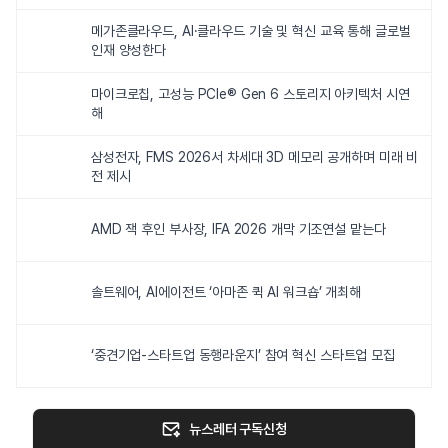
메가존클라우드, AI·클라우드 기술 및 혁신 교육 통해 글로벌
인재 양성한다
마이크로칩, 고성능 PCIe® Gen 6 스토리지 아키텍처 시연
해
삼성전자, FMS 2026서 차세대 3D 메모리 공개하며 미래 비
전 제시
AMD 잭 후인 부사장, IFA 2026 개막 기조연설 맡는다
솔트웨어, AI에이전트 ‘아마존 퀵 AI 워크숍’ 개최해
‘중견기업-스타트업 동행라운지’ 참여 혁신 스타트업 모집
뉴스레터 구독신청