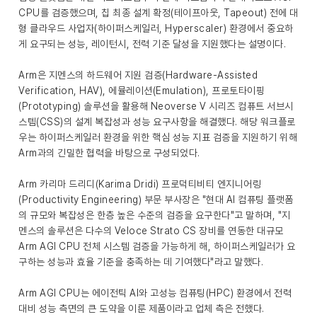
CPU를 검증했으며, 칩 최종 설계 확정(테이프아웃, Tapeout) 전에 대
형 클라우드 사업자(하이퍼스케일러, Hyperscaler) 환경에서 중요하
게 요구되는 성능, 레이턴시, 전력 기준 달성을 지원했다는 설명이다.
Arm은 지멘스의 하드웨어 지원 검증(Hardware-Assisted
Verification, HAV), 에뮬레이션(Emulation), 프로토타이핑
(Prototyping) 솔루션을 활용해 Neoverse V 시리즈 컴퓨트 서브시
스템(CSS)의 설계 복잡성과 성능 요구사항을 해결했다. 해당 워크플로
우는 하이퍼스케일러 환경을 위한 핵심 성능 지표 검증을 지원하기 위해
Arm과의 긴밀한 협력을 바탕으로 구성되었다.
Arm 카리마 드리디(Karima Dridi) 프로덕티비티 엔지니어링
(Productivity Engineering) 부문 부사장은 "현대 AI 컴퓨팅 플랫폼
의 규모와 복잡성은 한층 높은 수준의 검증을 요구한다"고 말하며, "지
멘스의 솔루션은 다수의 Veloce Strato CS 장비를 연동한 대규모
Arm AGI CPU 전체 시스템 검증을 가능하게 해, 하이퍼스케일러가 요
구하는 성능과 효율 기준을 충족하는 데 기여했다"라고 말했다.
Arm AGI CPU는 에이전틱 AI와 고성능 컴퓨팅(HPC) 환경에서 전력
대비 성능 측면의 큰 도약을 이룬 제품이라고 업체 측은 전했다.