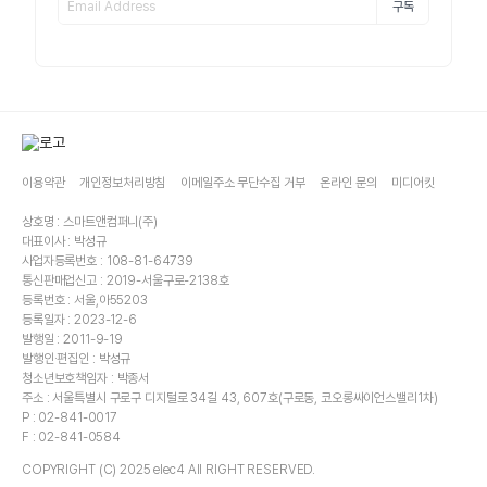
구독
이용약관
개인정보처리방침
이메일주소 무단수집 거부
온라인 문의
미디어킷
상호명 : 스마트앤컴퍼니(주)
대표이사 : 박성규
사업자등록번호 : 108-81-64739
통신판매업신고 : 2019-서울구로-2138호
등록번호 : 서울,아55203
등록일자 : 2023-12-6
발행일 : 2011-9-19
발행인·편집인 : 박성규
청소년보호책임자 : 박종서
주소 : 서울특별시 구로구 디지털로 34길 43, 607호(구로동, 코오롱싸이언스밸리1차)
P : 02-841-0017
F : 02-841-0584
COPYRIGHT (C) 2025 elec4 All RIGHT RESERVED.