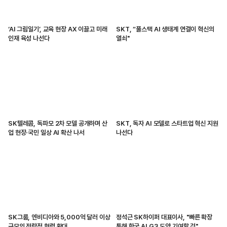
‘AI 그림일기’, 교육 현장 AX 이끌고 미래
SKT, “풀스택 AI 생태계 연결이 혁신의
인재 육성 나선다
열쇠"
SK텔레콤, 독파모 2차 모델 공개하며 산
SKT, 독자 AI 모델로 스타트업 혁신 지원
업 현장·국민 일상 AI 확산 나서
나선다
SK그룹, 엔비디아와 5,000억 달러 이상
정석근 SK하이퍼 대표이사, "빠른 확장
규모의 전략적 협력 확대
통해 한국 AI G3 도약 기여할 것"