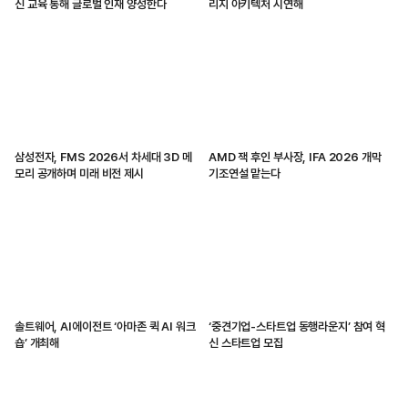
신 교육 통해 글로벌 인재 양성한다
리지 아키텍처 시연해
삼성전자, FMS 2026서 차세대 3D 메
AMD 잭 후인 부사장, IFA 2026 개막
모리 공개하며 미래 비전 제시
기조연설 맡는다
솔트웨어, AI에이전트 ‘아마존 퀵 AI 워크
‘중견기업-스타트업 동행라운지’ 참여 혁
숍’ 개최해
신 스타트업 모집