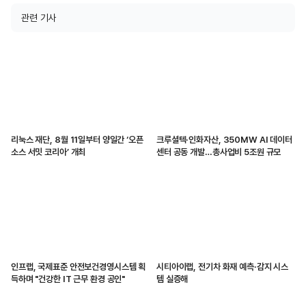
관련 기사
리눅스 재단, 8월 11일부터 양일간 ‘오픈
크루셜텍·인화자산, 350MW AI 데이터
소스 서밋 코리아’ 개최
센터 공동 개발…총사업비 5조원 규모
인프랩, 국제표준 안전보건경영시스템 획
시티아이랩, 전기차 화재 예측·감지 시스
득하며 "건강한 IT 근무 환경 공인"
템 실증해