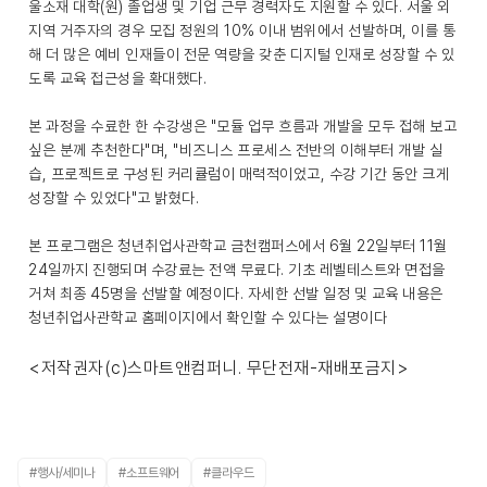
울소재 대학(원) 졸업생 및 기업 근무 경력자도 지원할 수 있다. 서울 외
지역 거주자의 경우 모집 정원의 10% 이내 범위에서 선발하며, 이를 통
해 더 많은 예비 인재들이 전문 역량을 갖춘 디지털 인재로 성장할 수 있
도록 교육 접근성을 확대했다.
본 과정을 수료한 한 수강생은 "모듈 업무 흐름과 개발을 모두 접해 보고
싶은 분께 추천한다"며, "비즈니스 프로세스 전반의 이해부터 개발 실
습, 프로젝트로 구성된 커리큘럼이 매력적이었고, 수강 기간 동안 크게
성장할 수 있었다"고 밝혔다.
본 프로그램은 청년취업사관학교 금천캠퍼스에서 6월 22일부터 11월
24일까지 진행되며 수강료는 전액 무료다. 기초 레벨테스트와 면접을
거쳐 최종 45명을 선발할 예정이다. 자세한 선발 일정 및 교육 내용은
청년취업사관학교 홈페이지에서 확인할 수 있다는 설명이다
<저작권자(c)스마트앤컴퍼니. 무단전재-재배포금지>
#행사/세미나
#소프트웨어
#클라우드