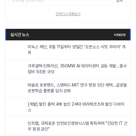
검색
전체기사 목록보기
실시간 뉴스
+more
리눅스 재단, 8월 11일부터 양일간 ‘오픈소스 서밋 코리아’ 개
최
크루셜텍·인화자산, 350MW AI 데이터센터 공동 개발…총사
업비 5조원 규모
테솔로 로봇핸드, 스탠퍼드·MIT 연구 현장 잇단 채택…글로벌
로봇학습 플랫폼 입지 강화
[개발] 발진 출력 4배 높인 2세대 테라헤르츠파 발진 디바이
스
인프랩, 국제표준 안전보건경영시스템 획득하며 "건강한 IT 근
무 환경 공인"