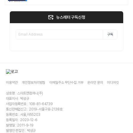
뉴스레터 구독신청
구독
이용약관
개인정보처리방침
이메일주소 무단수집 거부
온라인 문의
미디어킷
상호명 : 스마트앤컴퍼니(주)
대표이사 : 박성규
사업자등록번호 : 108-81-64739
통신판매업신고 : 2019-서울구로-2138호
등록번호 : 서울,아55203
등록일자 : 2023-12-6
발행일 : 2011-9-19
발행인·편집인 : 박성규