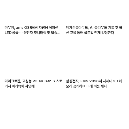
마우저, ams OSRAM 차량용 적외선
메가존클라우드, AI·클라우드 기술 및 혁
LED 공급 ··· 운전자 모니터링 및 탑승자
신 교육 통해 글로벌 인재 양성한다
감지 지원
마이크로칩, 고성능 PCIe® Gen 6 스토
삼성전자, FMS 2026서 차세대 3D 메
리지 아키텍처 시연해
모리 공개하며 미래 비전 제시