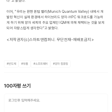
다”고 밝혔다.
이어, “우리는 뮌헨 퀀텀 밸리(Munich Quantum Valley) 내에서 개
발된 혁신이 실제 환경에서 하이브리드 양자-HPC 워크로드를 가능하
게 하기 위해 양자 세계의 주요 업체인 IQM에 의해 채택되는 것을 보게
되어 자랑스럽게 생각한다”고 밝혔다.
<저작권자(c)스마트앤컴퍼니. 무단전재-재배포금지>
#반도체
#부품
#소프트웨어
#양자 컴퓨팅
100자평 쓰기