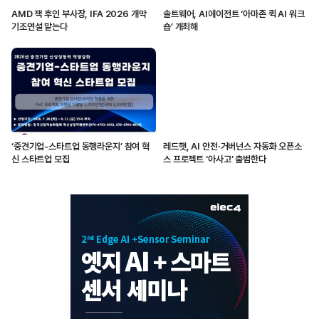
AMD 잭 후인 부사장, IFA 2026 개막
솔트웨어, AI에이전트 ‘아마존 퀵 AI 워크
기조연설 맡는다
숍’ 개최해
‘중견기업-스타트업 동행라운지’ 참여 혁
레드햇, AI 안전·거버넌스 자동화 오픈소
신 스타트업 모집
스 프로젝트 ‘아사고’ 출범한다