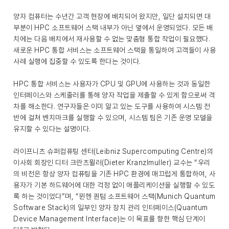
양자 컴퓨터는 수년간 고객 현장에 배치되어 왔지만, 일단 설치되면 대
부분이 HPC 소프트웨어 스택 내부가 아닌 옆에서 운영되었다. 모든 배
치에는 다음 배치에서 재사용할 수 없는 맞춤형 통합 작업이 필요했다.
새로운 HPC 통합 서비스는 소프트웨어 스택을 통일하여 고객들이 사용
사례 실행에 집중할 수 있도록 한다는 것이다.
HPC 통합 서비스는 사용자가 CPU 및 GPU에 사용하는 것과 동일한
인터페이스와 스케줄러를 통해 양자 작업을 제출할 수 있게 함으로써 격
차를 해소한다. 연구자들은 이미 알고 있는 도구를 사용하여 시스템 전
반에 걸쳐 벤치마크를 실행할 수 있으며, 시스템 팀은 기존 운영 모델을
유지할 수 있다는 설명이다.
라이프니츠 슈퍼컴퓨팅 센터(Leibniz Supercomputing Centre)의
이사회 회장인 디터 크란츠뮐러(Dieter Kranzlmuller) 교수는 “우리
의 비전은 항상 양자 컴퓨팅을 기존 HPC 환경에 매끄럽게 통합하여, 사
용자가 기본 하드웨어에 대한 걱정 없이 애플리케이션을 실행할 수 있도
록 하는 것이었다”며, “뮌헨 퀀텀 소프트웨어 스택(Munich Quantum
Software Stack)의 일부인 양자 장치 관리 인터페이스(Quantum
Device Management Interface)는 이 목표를 향한 핵심 단계이