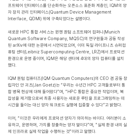
프트웨어 인터페이스를 단순화하는 오픈소스 표준화 계층인, IQM의 양
자 장치 관리 인터페이스(Quantum Device Management
Interface, QDMI) 위에 구축되었다는 설명이다.
새로운 HPC 통합 서비스는 뮌헨 퀀텀 소프트웨어 컴퍼니(Munich
Quantum Software Company, MQSC)의 연구원들과 공동 작성
된 arXiv에 대한 논문에서 시연되었으며, 이미 독일 라이프니츠 슈퍼컴
퓨팅 센터(Leibniz Supercomputing Centre, LRZ)에서 프로덕션
환경으로 운영 중이며, IQM은 해당 센터에 4대의 양자 컴퓨터를 설치
했다.
IQM 퀀텀 컴퓨터즈(IQM Quantum Computers)의 CEO 겸 공동 창
립자인 얀 괴츠(Jan Goetz)는 “우리는 수년간 HPC 고객들로부터 통
합 병목 현상에 대해 들어왔다”며, “HPC 통합은 중요한 작업이며, 복
잡성을 제거함으로써 최종 사용자는 새로운 루틴을 프로그래밍하는 데
시간을 들이는 대신 양자 워크로드 실행에 집중할 수 있다”고 밝혔다.
이어, “이것은 우리에게 프로덕션 양자가 의미하는 바이다. 여러분이 소
유하고, 운영하며, 가치를 창출하는 양자 말이다”며, “실제 환경 내의 실
제 인프라로 실제 작업을 수행하는 것”이라고 말했다.