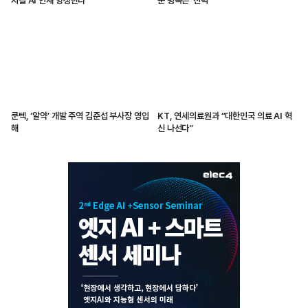
지컬 AI 인재 양성한다
운 병목은 ‘전력’
쿤텍, ‘알약’ 개발 주역 김준섭 부사장 영입
KT, 연세의료원과 “대한민국 의료 AI 혁
해
신 나선다”