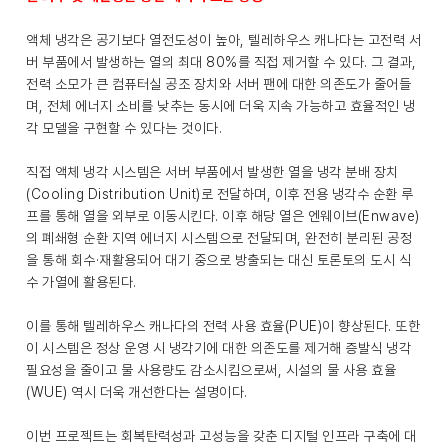
액체 냉각은 공기보다 열전도성이 높아, 텔레하우스 캐나다는 고전력 서
버 부품에서 발생하는 열의 최대 80%를 직접 제거할 수 있다. 그 결과,
전력 소모가 큰 컴퓨터실 공조 장치와 서버 팬에 대한 의존도가 줄어들
며, 전체 에너지 소비를 낮추는 동시에 더욱 지속 가능하고 효율적인 냉
각 모델을 구현할 수 있다는 것이다.
직접 액체 냉각 시스템은 서버 부품에서 발생한 열을 냉각 분배 장치
(Cooling Distribution Unit)로 전달하며, 이후 전용 냉각수 순환 루
프를 통해 열을 외부로 이동시킨다. 이후 해당 열은 엔웨이브(Enwave)
의 폐쇄형 순환 지역 에너지 시스템으로 전달되며, 완전히 분리된 공정
을 통해 회수·재활용되어 대기 중으로 방출되는 대신 토론토의 도시 식
수 가열에 활용된다.
이를 통해 텔레하우스 캐나다의 전력 사용 효율(PUE)이 향상된다. 또한
이 시스템은 정상 운영 시 냉각기에 대한 의존도를 제거해 증발식 냉각
필요성을 줄이고 물 사용량도 감소시킴으로써, 시설의 물 사용 효율
(WUE) 역시 더욱 개선한다는 설명이다.
이번 프로젝트는 회복탄력성과 고성능을 갖춘 디지털 인프라 구축에 대