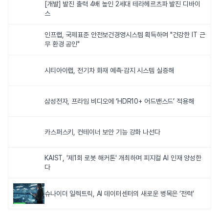
[개발] 발진 출력 4배 높인 2세대 테라헤르츠파 발진 디바이
스
인프랩, 국제표준 안전보건경영시스템 획득하며 "건강한 IT 근
무 환경 공인"
시티아이랩, 전기차 화재 예측·감지 시스템 실증해
삼성전자, 프라임 비디오에 ‘HDR10+ 어드밴스드’ 적용해
카스퍼스키, 컨테이너 보안 기능 강화 나선다
KAIST, '제1회 로봇 해커톤' 개최하며 피지컬 AI 인재 양성한
다
슈나이더 일렉트릭, AI 데이터센터의 새로운 병목은 ‘전력’