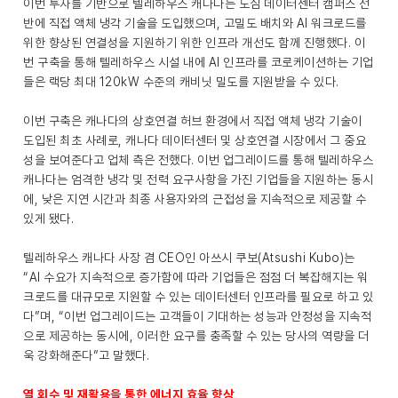
이번 투자를 기반으로 텔레하우스 캐나다는 도심 데이터센터 캠퍼스 전
반에 직접 액체 냉각 기술을 도입했으며, 고밀도 배치와 AI 워크로드를
위한 향상된 연결성을 지원하기 위한 인프라 개선도 함께 진행했다. 이
번 구축을 통해 텔레하우스 시설 내에 AI 인프라를 코로케이션하는 기업
들은 랙당 최대 120kW 수준의 캐비닛 밀도를 지원받을 수 있다.
이번 구축은 캐나다의 상호연결 허브 환경에서 직접 액체 냉각 기술이
도입된 최초 사례로, 캐나다 데이터센터 및 상호연결 시장에서 그 중요
성을 보여준다고 업체 측은 전했다. 이번 업그레이드를 통해 텔레하우스
캐나다는 엄격한 냉각 및 전력 요구사항을 가진 기업들을 지원하는 동시
에, 낮은 지연 시간과 최종 사용자와의 근접성을 지속적으로 제공할 수
있게 됐다.
텔레하우스 캐나다 사장 겸 CEO인 아쓰시 쿠보(Atsushi Kubo)는
“AI 수요가 지속적으로 증가함에 따라 기업들은 점점 더 복잡해지는 워
크로드를 대규모로 지원할 수 있는 데이터센터 인프라를 필요로 하고 있
다”며, “이번 업그레이드는 고객들이 기대하는 성능과 안정성을 지속적
으로 제공하는 동시에, 이러한 요구를 충족할 수 있는 당사의 역량을 더
욱 강화해준다”고 말했다.
열 회수 및 재활용을 통한 에너지 효율 향상