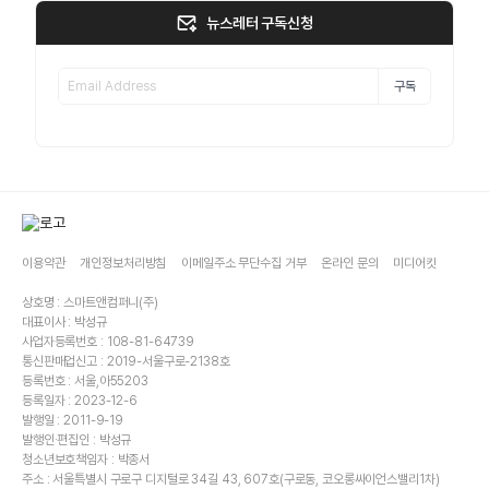
뉴스레터 구독신청
구독
이용약관
개인정보처리방침
이메일주소 무단수집 거부
온라인 문의
미디어킷
상호명 : 스마트앤컴퍼니(주)
대표이사 : 박성규
사업자등록번호 : 108-81-64739
통신판매업신고 : 2019-서울구로-2138호
등록번호 : 서울,아55203
등록일자 : 2023-12-6
발행일 : 2011-9-19
발행인·편집인 : 박성규
청소년보호책임자 : 박종서
주소 : 서울특별시 구로구 디지털로 34길 43, 607호(구로동, 코오롱싸이언스밸리1차)