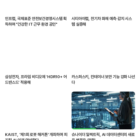
인프랩, 국제표준 안전보건경영시스템 획
시티아이랩, 전기차 화재 예측·감지 시스
득하며 "건강한 IT 근무 환경 공인"
템 실증해
삼성전자, 프라임 비디오에 ‘HDR10+ 어
카스퍼스키, 컨테이너 보안 기능 강화 나선
드밴스드’ 적용해
다
KAIST, '제1회 로봇 해커톤' 개최하며 피
슈나이더 일렉트릭, AI 데이터센터의 새로