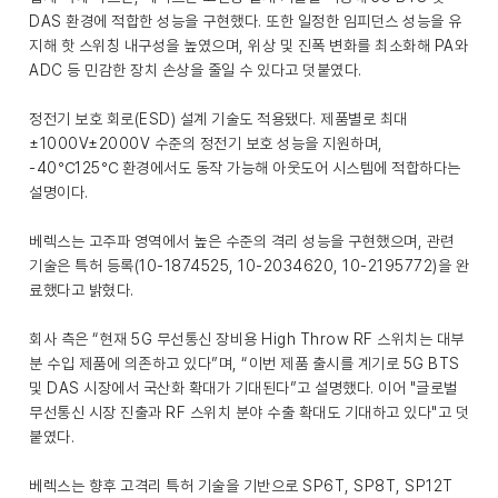
DAS 환경에 적합한 성능을 구현했다. 또한 일정한 임피던스 성능을 유
지해 핫 스위칭 내구성을 높였으며, 위상 및 진폭 변화를 최소화해 PA와
ADC 등 민감한 장치 손상을 줄일 수 있다고 덧붙였다.
정전기 보호 회로(ESD) 설계 기술도 적용됐다. 제품별로 최대
±1000V±2000V 수준의 정전기 보호 성능을 지원하며,
-40℃125℃ 환경에서도 동작 가능해 아웃도어 시스템에 적합하다는
설명이다.
베렉스는 고주파 영역에서 높은 수준의 격리 성능을 구현했으며, 관련
기술은 특허 등록(10-1874525, 10-2034620, 10-2195772)을 완
료했다고 밝혔다.
회사 측은 “현재 5G 무선통신 장비용 High Throw RF 스위치는 대부
분 수입 제품에 의존하고 있다”며, “이번 제품 출시를 계기로 5G BTS
및 DAS 시장에서 국산화 확대가 기대된다”고 설명했다. 이어 "글로벌
무선통신 시장 진출과 RF 스위치 분야 수출 확대도 기대하고 있다"고 덧
붙였다.
베렉스는 향후 고격리 특허 기술을 기반으로 SP6T, SP8T, SP12T