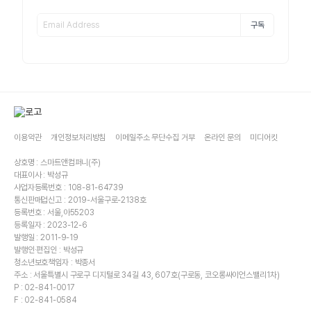
구독
이용약관
개인정보처리방침
이메일주소 무단수집 거부
온라인 문의
미디어킷
상호명 : 스마트앤컴퍼니(주)
대표이사 : 박성규
사업자등록번호 : 108-81-64739
통신판매업신고 : 2019-서울구로-2138호
등록번호 : 서울,아55203
등록일자 : 2023-12-6
발행일 : 2011-9-19
발행인·편집인 : 박성규
청소년보호책임자 : 박종서
주소 : 서울특별시 구로구 디지털로 34길 43, 607호(구로동, 코오롱싸이언스밸리1차)
P : 02-841-0017
F : 02-841-0584