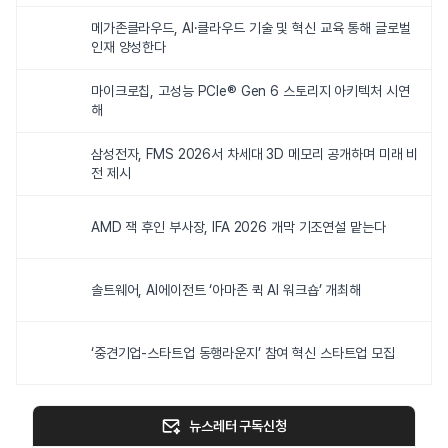
메가존클라우드, AI·클라우드 기술 및 혁신 교육 통해 글로벌
인재 양성한다
마이크로칩, 고성능 PCIe® Gen 6 스토리지 아키텍처 시연
해
삼성전자, FMS 2026서 차세대 3D 메모리 공개하며 미래 비
전 제시
AMD 잭 후인 부사장, IFA 2026 개막 기조연설 맡는다
솔트웨어, AI에이전트 ‘아마존 퀵 AI 워크숍’ 개최해
‘중견기업-스타트업 동행라운지’ 참여 혁신 스타트업 모집
뉴스레터 구독신청