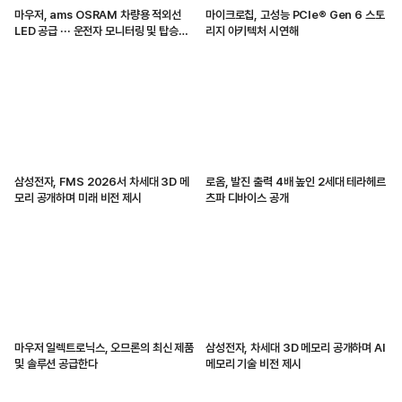
마우저, ams OSRAM 차량용 적외선
마이크로칩, 고성능 PCIe® Gen 6 스토
LED 공급 ··· 운전자 모니터링 및 탑승자
리지 아키텍처 시연해
감지 지원
삼성전자, FMS 2026서 차세대 3D 메
로옴, 발진 출력 4배 높인 2세대 테라헤르
모리 공개하며 미래 비전 제시
츠파 디바이스 공개
마우저 일렉트로닉스, 오므론의 최신 제품
삼성전자, 차세대 3D 메모리 공개하며 AI
및 솔루션 공급한다
메모리 기술 비전 제시