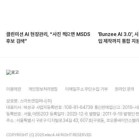
클린미션 AI 현장관리, “사진 찍으면 MSDS
'Bunzee AI 3.0
후보 검색”
입 제작까지 통합 지
이용약관
개인정보처리방침
이메일주소 무단수집 거부
온라인 문의
상호명 : 스마트앤컴퍼니(주)
대표이사 : 박성규
사업자등록번호 : 108-81-64739
통신판매업신고 : 2019-서
등록번호 : 서울,아55203
등록일자 : 2023-12-6
발행일 : 2011-9-19
발행인·편
주소 : 서울특별시 구로구 디지털로 34길 43, 607호(구로동, 코오롱싸이언스밸리
COPYRIGHT (C) 2025 elec4 All RIGHT RESERVED.