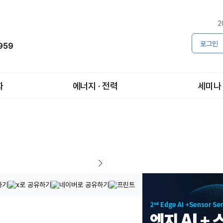
2
로그인
1959
화
에너지 · 전력
세미나