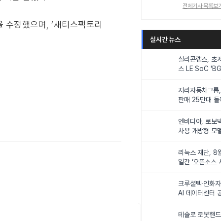
전체기사 목록보
상을 수정했으며, ‘새티스팩토리
실시간 뉴스
실리콘랩스, 초
스 LE SoC 'BG
IoT 기기 전력
지리자동차그룹,
판매 25만대 돌파
속 증가세
엔비디아, 로보
차용 개방형 모델
슈퍼’ 상업적 이
리눅스 재단, 8
일간 ‘오픈소스 
최
크루셜텍·인화자
AI 데이터센터 
사업비 5조원 
테솔로 로봇핸드