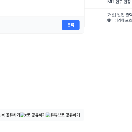
·MIT 연구 현
로벌 로봇학습 
화
[개발] 발진 출력
세대 테라헤르츠
등록
이스