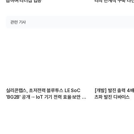
급하며 리더십 입증
라의 단계적 구축 나
관련 기사
실리콘랩스, 초저전력 블루투스 LE SoC
[개발] 발진 출력 4
'BG2B' 공개 ··· IoT 기기 전력 효율·보안 강
츠파 발진 디바이스
화