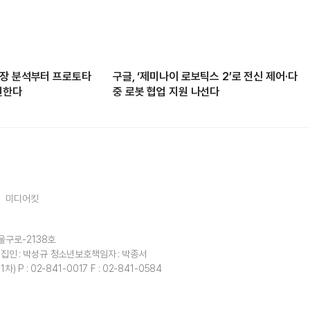
', 시장 분석부터 프로토타
구글, ‘제미나이 로보틱스 2’로 전신 제어·다
원한다
중 로봇 협업 지원 나선다
미디어킷
울구로-2138호
집인 : 박성규
청소년보호책임자 : 박종서
1차)
P : 02-841-0017
F : 02-841-0584