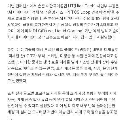
이번 컨퍼런스에서 손준석 한국이콜랩 HT(High Tech) 사업부 부장은
‘AI 데이터센터 액체 냉각 운영 리스크와 TCS Loop 안정화 전략’을 주
제로 발표를 진행했다. 손 부장은 AI 데이터센터 수요 확대와 함께 GPU
발열량이 급격히 증가하면서 기존 공랭식 냉각의 한계가 가속화되고 있
으며, 이에 따라 DLC(Direct Liquid Cooling) 기반 액체 냉각 기술이
차세대 데이터센터 냉각 표준으로 빠르게 자리 잡고 있다고 설명했다.
특히 DLC 기술의 핵심 부품인 콜드 플레이트(냉각판) 내부의 미세유로
(미세한 관) 구조가 부식, 스케일, 미생물 등 수질 문제에 민감하다고 강
조했다. 이러한 문제는 냉각 효율 저하를 넘어 시스템 장애와 장비 수명
단축으로 이어질 수 있는 만큼, 초기 세정은 물론 설계, 시공, 운영 단계
전반에 걸친 커미셔닝 관리와 실시간 모니터링 체계 구축이 필수적이라
고 설명했다.
또한 실제 글로벌 프로젝트 사례를 통해 초기 세정 불량과 부적합 자재
사용, 미세 금속 입자 유입 등이 냉각 효율 저하와 시스템 장애의 주요
원인이 될 수 있다고 설명했다. 이어 냉각 회로 내부 반복 플러싱(순환
세정)과 실시간 모니터링 기반의 예방 관리 체계 구축 필요성을 강조했
다.