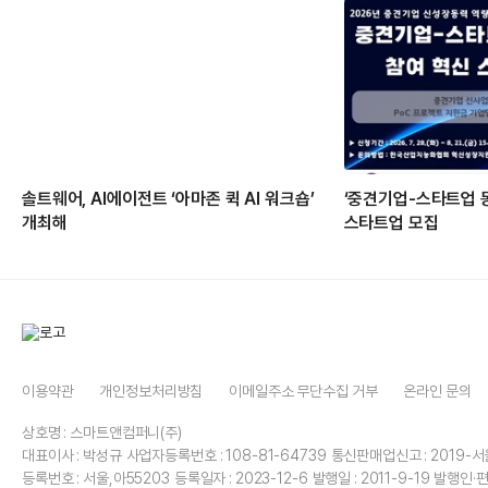
솔트웨어, AI에이전트 ‘아마존 퀵 AI 워크숍’
‘중견기업-스타트업 
개최해
스타트업 모집
이용약관
개인정보처리방침
이메일주소 무단수집 거부
온라인 문의
상호명 : 스마트앤컴퍼니(주)
대표이사 : 박성규
사업자등록번호 : 108-81-64739
통신판매업신고 : 2019-서
등록번호 : 서울,아55203
등록일자 : 2023-12-6
발행일 : 2011-9-19
발행인·편