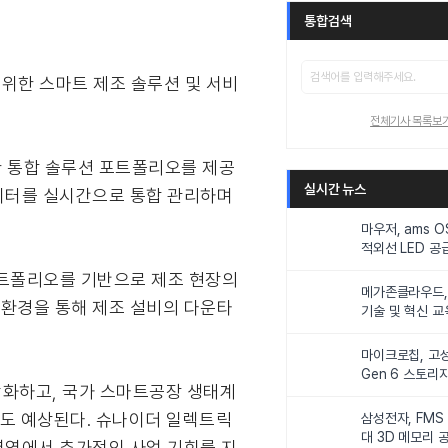
통합검색
위한 스마트 제조 솔루션 및 서비
전체기사 목록보
한 통합 솔루션 포트폴리오를 제공
실시간 뉴스
 데이터를 실시간으로 통합 관리하며
마우저, ams 
적외선 LED 공급
니터링 및 탑승
d) 포트폴리오를 기반으로 제조 현장의
메가존클라우드, 
 환경을 통해 제조 설비의 다운타
기술 및 혁신 교
인재 양성한다
마이크로칩, 고성
Gen 6 스토리
강화하고, 국가 스마트공장 생태계
연해
출도 예상된다. 슈나이더 일렉트릭
삼성전자, FMS
대 3D 메모리 
영역에서 추가적인 사업 기회를 지