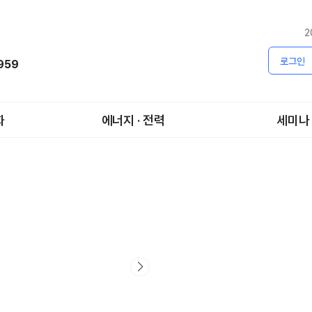
2
로그인
1959
화
에너지 · 전력
세미나