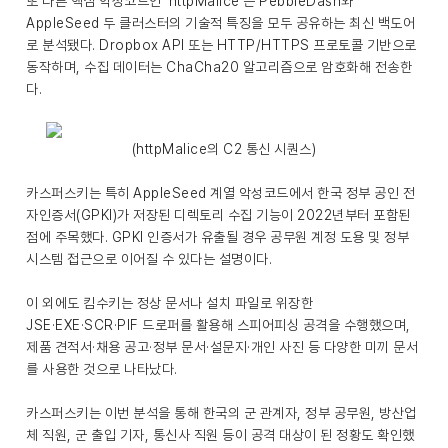
또 다른 핵심 악성코드인 ‘httpMalice’는 PebbleDash와
AppleSeed 두 클러스터의 기술적 특징을 모두 공유하는 최신 백도어
로 분석됐다. Dropbox API 또는 HTTP/HTTPS 프로토콜 기반으로
동작하며, 수집 데이터는 ChaCha20 알고리즘으로 암호화해 전송한
다.
(httpMalice의 C2 통신 시퀀스)
카스퍼스키는 특히 AppleSeed 계열 악성코드에서 한국 정부 공인 전
자인증서(GPKI)가 저장된 디렉토리 수집 기능이 2022년부터 포함된
점에 주목했다. GPKI 인증서가 유출될 경우 공무원 계정 도용 및 정부
시스템 접근으로 이어질 수 있다는 설명이다.
이 외에도 킴수키는 정상 문서나 설치 파일로 위장한
JSE·EXE·SCR·PIF 드로퍼를 활용해 스피어피싱 공격을 수행했으며,
제품 견적서·채용 공고·정부 문서·설문지·개인 사진 등 다양한 미끼 문서
를 사용한 것으로 나타났다.
카스퍼스키는 이번 분석을 통해 한국의 군 관계자, 정부 공무원, 방산업
체 직원, 군 출입 기자, 통신사 직원 등이 공격 대상이 된 정황도 확인했