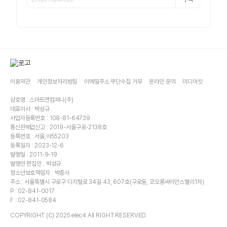
이용약관
개인정보처리방침
이메일주소 무단수집 거부
온라인 문의
미디어킷
상호명 : 스마트앤컴퍼니(주)
대표이사 : 박성규
사업자등록번호 : 108-81-64739
통신판매업신고 : 2019-서울구로-2138호
등록번호 : 서울,아55203
등록일자 : 2023-12-6
발행일 : 2011-9-19
발행인·편집인 : 박성규
청소년보호책임자 : 박종서
주소 : 서울특별시 구로구 디지털로 34길 43, 607호(구로동, 코오롱싸이언스밸리1차)
P : 02-841-0017
F : 02-841-0584
COPYRIGHT (C) 2025 elec4 All RIGHT RESERVED.