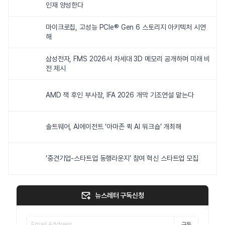
인재 양성한다
마이크로칩, 고성능 PCIe® Gen 6 스토리지 아키텍처 시연
해
삼성전자, FMS 2026서 차세대 3D 메모리 공개하며 미래 비
전 제시
AMD 잭 후인 부사장, IFA 2026 개막 기조연설 맡는다
솔트웨어, AI에이전트 ‘아마존 퀵 AI 워크숍’ 개최해
‘중견기업-스타트업 동행라운지’ 참여 혁신 스타트업 모집
뉴스레터 구독신청
구독