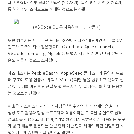
다고 밝혔다. 일부 공격은 브라질(2022년), 독일 방산 기업(2024년)
등 해외 방산 조직으로도 확대된 것으로 분석됐다.
(VSCode CLI를 사용하여 터널 만들기)
또한 킴수키는 한국 무료 도메인 호스팅 서비스 ‘내도메인.한국’을 C2
인프라 구축에 지속 활용했으며, Cloudflare Quick Tunnels,
VSCode Tunneling, Ngrok 등 터널링 서비스 기반 인프라 은닉 전
술도 사용한 것으로 조사됐다.
카스퍼스키는 PebbleDash와 AppleSeed 클러스터가 동일한 드로
퍼 구조와 도용 인증서, 뮤텍스(Mutex) 패턴 등을 공유하고 있다고 설
명했다. 이를 바탕으로 단일 위협 행위자가 두 클러스터를 함께 운용하
는 것으로 판단했다.
이효은 카스퍼스키코리아 지사장은 “킴수키의 최신 캠페인은 AI 코드
생성 도구 활용과 정상 소프트웨어 악용이라는 두 축을 중심으로 공격
정교화를 진행하고 있다”며, “기업 환경에서 광범위하게 사용되는 도구
가 공격 채널로 활용되는 만큼 행위 기반 탐지 체계와 위협 인텔리전스
업데이트가 중요해지고 있다”고 말했다.