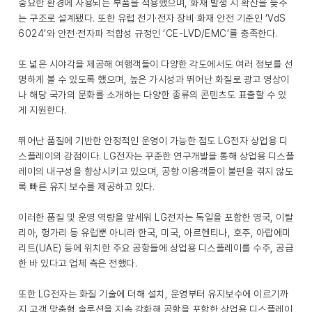
중요한 환경에 사용되는 부품을 적용했으며, 화재 발생 시 확산을 늦추
는 구조로 설계됐다. 또한 유럽 전기·전자 장비 화재 안전 기준인 ‘VdS
6024’와 안전·전자파 적합성 규정인 ‘CE-LVD/EMC’를 충족한다.
또 넓은 시야각을 제공해 여행객들이 다양한 각도에서도 여러 정보를 선
명하게 볼 수 있도록 했으며, 높은 가시성과 뛰어난 화질로 광고 영상이
나 해당 국가의 문화를 소개하는 다양한 종류의 콘텐츠도 표출할 수 있
게 지원한다.
뛰어난 품질에 기반한 안정적인 운영이 가능한 점도 LG전자 상업용 디
스플레이의 강점이다. LG전자는 꾸준한 연구개발을 통해 상업용 디스플
레이의 내구성을 향상시키고 있으며, 공항 이용객들이 불편을 겪지 않도
록 빠른 유지 보수를 제공하고 있다.
이러한 품질 및 운영 역량을 앞세워 LG전자는 독일을 포함한 영국, 이탈
리아, 헝가리 등 유럽뿐 아니라 한국, 미국, 아르헨티나, 호주, 아랍에미
리트(UAE) 등에 위치한 주요 공항들에 상업용 디스플레이를 수주, 공급
한 바 있다고 업체 측은 전했다.
또한 LG전자는 화질 기술에 더해 설치, 운영부터 유지보수에 이르기까
지 고객 맞춤형 솔루션을 지속 강화해 공항을 포함한 상업용 디스플레이