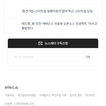
‘중견기업-스타트업 동행라운지’참여 혁신 스타트업 모집
레드햇, AI 안전·거버넌스 자동화 오픈소스 프로젝트 ‘아사고’
출범한다
뉴스레터 구독신청
구독
이용약관
개인정보처리방침
이메일주소 무단수집 거부
온라인 문의
미디어킷
상호명 : 스마트앤컴퍼니(주)