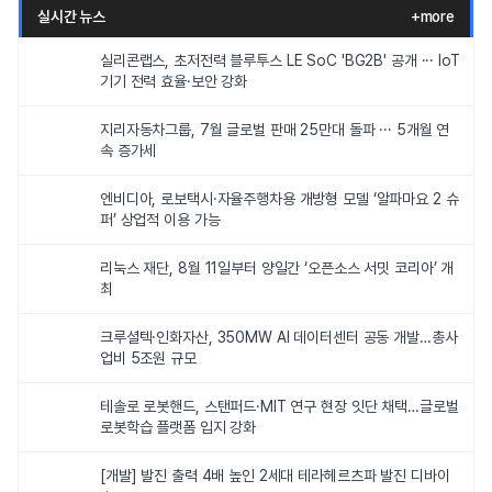
실시간 뉴스
+more
실리콘랩스, 초저전력 블루투스 LE SoC 'BG2B' 공개 ··· IoT
기기 전력 효율·보안 강화
지리자동차그룹, 7월 글로벌 판매 25만대 돌파 ··· 5개월 연
속 증가세
엔비디아, 로보택시·자율주행차용 개방형 모델 ‘알파마요 2 슈
퍼’ 상업적 이용 가능
리눅스 재단, 8월 11일부터 양일간 ‘오픈소스 서밋 코리아’ 개
최
크루셜텍·인화자산, 350MW AI 데이터센터 공동 개발…총사
업비 5조원 규모
테솔로 로봇핸드, 스탠퍼드·MIT 연구 현장 잇단 채택…글로벌
로봇학습 플랫폼 입지 강화
[개발] 발진 출력 4배 높인 2세대 테라헤르츠파 발진 디바이