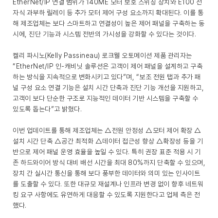
EtherNet/IP 연결 범위가 140ME 모터 보호 스위칭 장치와 E100 전
자식 과부하 릴레이 등 추가 모터 제어 구성 요소까지 확대된다. 이를 통
해 제조업체는 보다 스마트하고 연결성이 높은 제어 패널을 구축하는 동
시에, 진단 기능과 시스템 전반의 가시성을 강화할 수 있다는 것이다.
켈리 파시노(Kelly Passineau) 로크웰 오토메이션 제품 관리자는
“EtherNet/IP 인-캐비닛 솔루션은 고객이 제어 패널을 설계하고 구축
하는 방식을 지속적으로 변화시키고 있다”며, “보조 전원 탭과 추가 패
널 구성 요소 연결 기능은 설치 시간 단축과 진단 기능 개선을 지원하고,
고객이 보다 단순한 구조로 지능적인 데이터 기반 시스템을 구축할 수
있도록 돕는다”고 밝혔다.
이번 업데이트를 통해 제조업체는 △전원 안정성 △모터 제어 확장 △
설치 시간 단축 △공간 최적화 △데이터 접근성 향상 △확장성 등을 기
반으로 제어 패널 운영 효율을 높일 수 있다. 특히 권장 표준 적용 시 기
존 하드와이어 방식 대비 배선 시간을 최대 80%까지 단축할 수 있으며,
장치 간 실시간 통신을 통해 보다 풍부한 데이터와 의미 있는 인사이트
를 도출할 수 있다. 또한 대규모 재설계나 인프라 변경 없이 향후 네트워
킹 요구 사항에도 유연하게 대응할 수 있도록 지원한다고 업체 측은 전
했다.