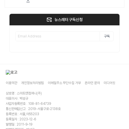
스
뉴스레터 구독신청
구독
이용약관
개인정보처리방침
이메일주소 무단수집 거부
온라인 문의
미디어킷
상호명 : 스마트앤컴퍼니(주)
대표이사 : 박성규
사업자등록번호 : 108-81-64739
통신판매업신고 : 2019-서울구로-2138호
등록번호 : 서울,아55203
등록일자 : 2023-12-6
발행일 : 2011-9-19