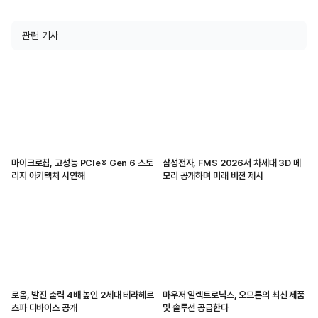
관련 기사
마이크로칩, 고성능 PCIe® Gen 6 스토
삼성전자, FMS 2026서 차세대 3D 메
리지 아키텍처 시연해
모리 공개하며 미래 비전 제시
로옴, 발진 출력 4배 높인 2세대 테라헤르
마우저 일렉트로닉스, 오므론의 최신 제품
츠파 디바이스 공개
및 솔루션 공급한다