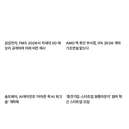
삼성전자, FMS 2026서 차세대 3D 메
AMD 잭 후인 부사장, IFA 2026 개막
모리 공개하며 미래 비전 제시
기조연설 맡는다
솔트웨어, AI에이전트 ‘아마존 퀵 AI 워크
‘중견기업-스타트업 동행라운지’ 참여 혁
숍’ 개최해
신 스타트업 모집