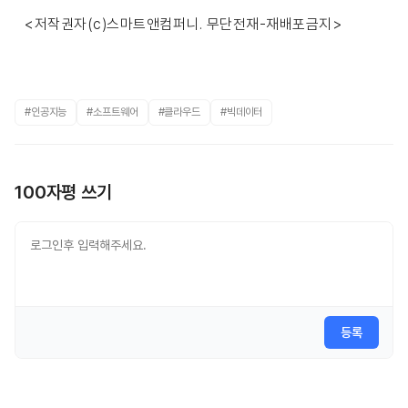
<저작권자(c)스마트앤컴퍼니. 무단전재-재배포금지>
#인공지능
#소프트웨어
#클라우드
#빅데이터
100자평 쓰기
등록