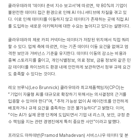
클라우데라의 ‘데이터 준비 지수 보고서’에 따르면, 약 80%의 기업이
불완전한 데이터 접근 환경으로 인해 AI 이니셔티브에 차질을 겪고 있
다. 이로 인해 데이터를 이동하지 않고 데이터가 존재하는 곳에 직접 AI
를 도입하는 새로운 아키텍처에 대한 수요는 높아지고 있다는 설명이다.
클라우데라의 제로 카피 커넥터는 데이터가 저장된 위치에서 직접 쿼리
할 수 있다. 업체 측에 따르면, 이는 기존 데이터 이동 요건을 없애고 엄
격한 보안과 거버넌스 기준을 유지한다. 데이터 이동의 감소는 비용과
중복 스토리지를 줄이고, 개인식별정보, 의료 정보, 금융 정보와 같은 민
감 데이터를 하이브리드 환경 내에 안전하게 보관하면서 정부 규제 요건
도 충족할 수 있다는 것이다.
레오 브루닉(Leo Brunnick) 클라우데라 최고제품책임자(CPO)는
“기업이 자율형 AI를 대규모로 확장하기 위해서는 의사결정의 근거를
입증할 수 있어야 한다”며, “추적 가능성 없이 AI 에이전트를 안전하게
배포하거나 규제 요건을 충족하는 것은 불가능하다”고 밝혔다. 이어,
“이는 AI가 실제 운영 단계에 도입되면서 기업 내 리스크, 보안, 규정 준
수 책임을 지는 관련 경영진에게 특히 중요한 사안”이라고 말했다.
프라모드 마하데반(Pramod Mahadevan) 서비스나우 데이터 및 분