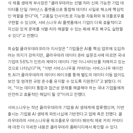
석 제품 생태계 부사장은 “클라우데라는 선별·처리·신뢰 가능한 기업 데
이터를 단일 거버넌스 플랫폼으로 통합해 데이터 사일로 해소에 핵심적
인 역할을 한다”며, “고품질 인사이트로 지능형 자동화와 워크플로우를
구현할 수 있으며, 서비스나우 AI 플랫폼에서 기업이 더욱 효율적이고
자신감 있게 문제를 식별·처리·해결할 수 있는 폐쇄 루프 복구도 실현할
수 있다”고 전했다.
최승철 클라우데라코리아 지사장은 “기업들은 AI를 핵심 업무에 도입하
려는 의지가 강하지만, 클라우데라 데이터 준비 설문조사에 따르면 국내
기업의 56%가 인프라 제약이 데이터 기반 이니셔티브를 저해하고 있는
것으로 나타났다”며, “이번 서비스나우용 커넥터는 서비스나우 에이전
트 AI가 클라우데라의 데이터 레이크를 통해 별도의 데이터 이동 없이도
보안 및 엄격한 규정 준수를 유지할 수 있도록 지원한다”고 밝혔다. 이
어, “이는 데이터 통합과 접근성 문제를 해결해야 하는 국내 기업들에게
안전하고 효율적인 해답이 될 것"이라고 전했다.
서비스나우는 작년 클라우데라의 기업용 AI 생태계에 합류했으며, 이번
출시는 기업용 AI 생태계 파트너십에 기반한다고 업체 측은 전했다. 클
라우데라의 서비스나우용 워크플로우 데이터 패브릭 제로 카피 커넥터
에 대한 더 자세한 내용은 클라우데라 홈페이지에서 확인할 수 있다.