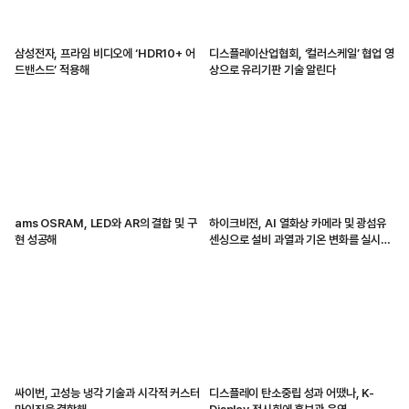
삼성전자, 프라임 비디오에 ‘HDR10+ 어
디스플레이산업협회, ‘컬러스케일’ 협업 영
드밴스드’ 적용해
상으로 유리기판 기술 알린다
ams OSRAM, LED와 AR의 결합 및 구
하이크비전, AI 열화상 카메라 및 광섬유
현 성공해
센싱으로 설비 과열과 기온 변화를 실시간
감지해
싸이번, 고성능 냉각 기술과 시각적 커스터
디스플레이 탄소중립 성과 어땠나, K-