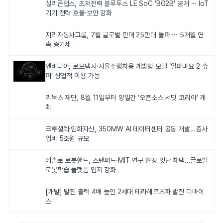
실리콘랩스, 초저전력 블루투스 LE SoC 'BG2B' 공개 ··· IoT
기기 전력 효율·보안 강화
지리자동차그룹, 7월 글로벌 판매 25만대 돌파 ··· 5개월 연
속 증가세
엔비디아, 로보택시·자율주행차용 개방형 모델 ‘알파마요 2 슈
퍼’ 상업적 이용 가능
리눅스 재단, 8월 11일부터 양일간 ‘오픈소스 서밋 코리아’ 개
최
크루셜텍·인화자산, 350MW AI 데이터센터 공동 개발…총사
업비 5조원 규모
테솔로 로봇핸드, 스탠퍼드·MIT 연구 현장 잇단 채택…글로벌
로봇학습 플랫폼 입지 강화
[개발] 발진 출력 4배 높인 2세대 테라헤르츠파 발진 디바이
스