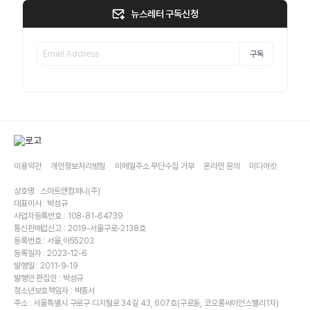
뉴스레터 구독신청
구독
이용약관
개인정보처리방침
이메일주소 무단수집 거부
온라인 문의
미디어킷
상호명 : 스마트앤컴퍼니(주)
대표이사 : 박성규
사업자등록번호 : 108-81-64739
통신판매업신고 : 2019-서울구로-2138호
등록번호 : 서울,아55203
등록일자 : 2023-12-6
발행일 : 2011-9-19
발행인·편집인 : 박성규
청소년보호책임자 : 박종서
주소 : 서울특별시 구로구 디지털로 34길 43, 607호(구로동, 코오롱싸이언스밸리1차)