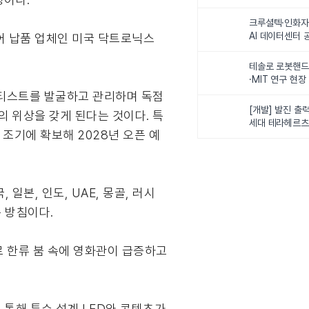
최
크루셜텍·인화자
AI 데이터센터 
어 납품 업체인 미국 닥트로닉스
사업비 5조원 
테솔로 로봇핸드
·MIT 연구 현
로벌 로봇학습 
 아티스트를 발굴하고 관리하며 독점
화
[개발] 발진 출력
의 위상을 갖게 된다는 것이다. 특
세대 테라헤르츠
 조기에 확보해 2028년 오픈 예
이스
본, 인도, UAE, 몽골, 러시
 방침이다.
로 한류 붐 속에 영화관이 급증하고
 통해 특수 설계 LED와 콘텐츠가