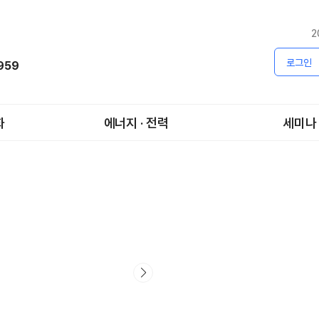
2
로그인
1959
화
에너지 · 전력
세미나