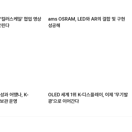
‘컬러스케일’ 협업 영상
ams OSRAM, LED와 AR의 결합 및 구현
알린다
성공해
과 어땠나, K-
OLED 세계 1위 K-디스플레이, 이제 '무기발
홍보관 운영
광'으로 이어간다