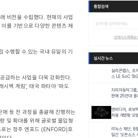
통합검색
미래 비전을 수립했다. 현재의 사업
보유하고 이를 기반으로 다양한 콘텐츠 제
전체기사 목록보
 수행할 수 있는 국내 유일의 기
실시간 뉴스
실리콘랩스, 초
스 LE SoC 'BG
해 공급하는 사업을 더욱 강화한다.
IoT 기기 전력
시백 계림’, 태국 파타야 ‘파도
지리자동차그룹,
판매 25만대 돌파
속 증가세
엔비디아, 로보
판매 등 전 과정을 총괄해 진행하는
차용 개방형 모델
역량 및 확대를 위해 글로벌 몰입형
슈퍼’ 상업적 이
트로는 청주 엔포드 (ENFORD)호
리눅스 재단, 8
일간 ‘오픈소스 
정이다.